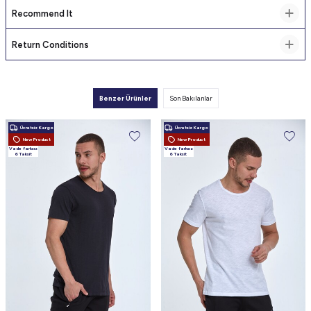
Recommend It
Return Conditions
Benzer Ürünler
Son Bakılanlar
Ücretsiz Kargo
Ücretsiz Kargo
New Product
New Product
Vade farksız
Vade farksız
6 Taksit
6 Taksit