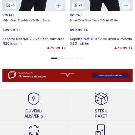
+9
+9
VOLTAJ
VOLTAJ
Milan Over Size Men's T-Shirt Black
Milan Over Size Men's T-Shirt White
599.99
TL
599.99
TL
Sepette Net %10 / 2 ve üzeri alımlarda
Sepette Net %10 / 2 ve üzeri alımlarda
%20 indirim
%20 indirim
479.99
TL
479.99
TL
GÜVENLİ
STERİL
ALIŞVERİŞ
PAKET