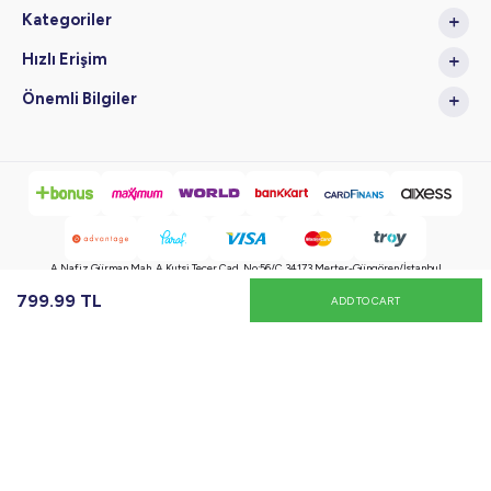
Kategoriler
Hızlı Erişim
Önemli Bilgiler
A.Nafiz Gürman Mah. A.Kutsi Tecer Cad. No:56/C 34173 Merter-Güngören/İstanbul
799.99
TL
ADD TO CART