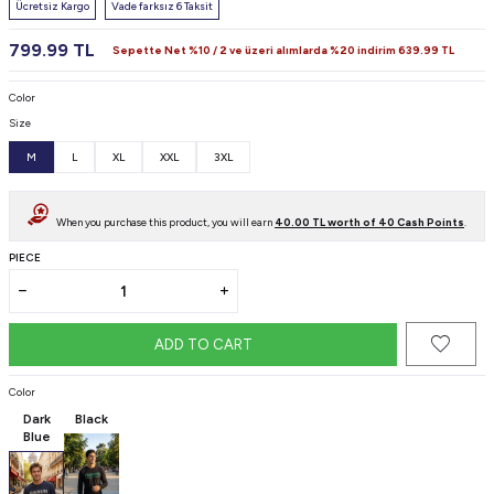
Ücretsiz Kargo
Vade farksız 6 Taksit
799.99
TL
Sepette Net %10 / 2 ve üzeri alımlarda %20 indirim
639.99
TL
Color
Size
M
L
XL
XXL
3XL
When you purchase this product, you will earn
40.00
TL worth of
40
Cash Points
.
PIECE
ADD TO CART
Color
Dark
Black
Blue