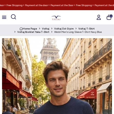
or
✧ Free Shipping
✧ Payment at the door
✧ Payment at the Door
✧ Free Shipping
✧ Payment at the do
0
Home Page
Voltaj
Voltaj Üst Giyim
Voltaj T-Shirt
Voltaj Bisiklet Yaka T-Shirt
Welsh Men's Long Sleeve T-Shirt Navy Blue