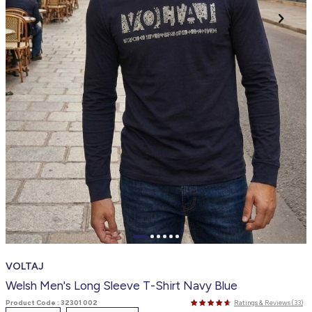
VOLTAJ
Welsh Men's Long Sleeve T-Shirt Navy Blue
Product Code :
32301 002
Ratings & Reviews (33)