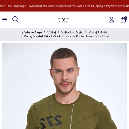
or
✧ Free Shipping
✧ Payment at the door
✧ Payment at the Door
✧ Free Shipping
✧ Payment at the doo
0
Home Page
Voltaj
Voltaj Üst Giyim
Voltaj T-Shirt
Voltaj Bisiklet Yaka T-Shirt
Vicente Printed Men's T-Shirt Khaki