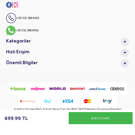
+90 532 586 6462
+90 532 586 6462
Kategoriler
Hızlı Erişim
Önemli Bilgiler
A.Nafiz Gürman Mah. A.Kutsi Tecer Cad. No:56/C 34173 Merter-Güngören/İstanbul
699.99
TL
ADD TO CART