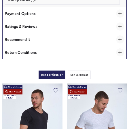
laleli toptan erkek giyim
Payment Options
Ratings & Reviews
Recommend It
Return Conditions
Benzer Ürünler
Son Bakılanlar
Ücretsiz Kargo
Ücretsiz Kargo
New Product
New Product
Vade farksız
Vade farksız
6 Taksit
6 Taksit