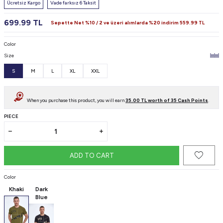
Ücretsiz Kargo
Vade farksız 6 Taksit
699.99
TL
Sepette Net %10 / 2 ve üzeri alımlarda %20 indirim
559.99
TL
Color
Size
S
M
L
XL
XXL
When you purchase this product, you will earn
35.00
TL worth of
35
Cash Points
.
PIECE
ADD TO CART
Color
Khaki
Dark
Blue