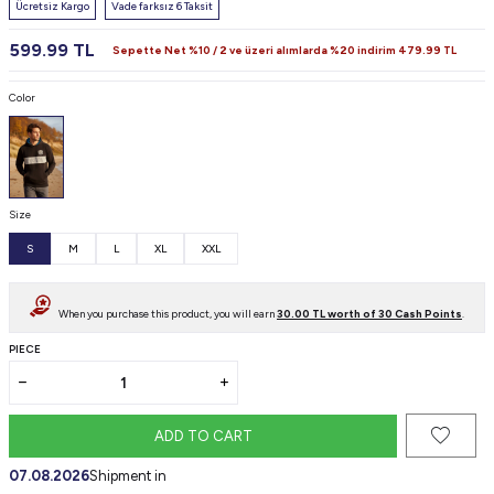
Ücretsiz Kargo
Vade farksız 6 Taksit
599.99
TL
Sepette Net %10 / 2 ve üzeri alımlarda %20 indirim
479.99
TL
Color
Size
S
M
L
XL
XXL
When you purchase this product, you will earn
30.00
TL worth of
30
Cash Points
.
PIECE
ADD TO CART
07.08.2026
Shipment in