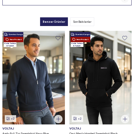
Benzer Ürünler
Son Bakılanlar
Ücretsiz Kargo
Ücretsiz Kargo
New Product
New Product
Vade farksız
Vade farksız
6 Taksit
6 Taksit
+2
+2
VOLTAJ
VOLTAJ
Andy Full Zip Sweatshirt Navy Blue
Gavi Men's Hooded Sweatshirt Black