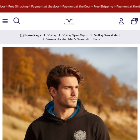
oor
✧ Free Shipping
✧ Payment at the door
✧ Payment at the Door
✧ Free Shipping
✧ Payment at the do
0
Home Page
Voltaj
Voltaj Spor Giyim
Voltaj Sweatshirt
Verena Hooded Men's Sweatshirt Black