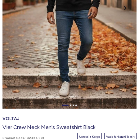
VOLTAJ
Vier Crew Neck Men's Sweatshirt Black
Ücretsiz Kargo
Vade farksız 6 Taksit
Product Code :
32454 001