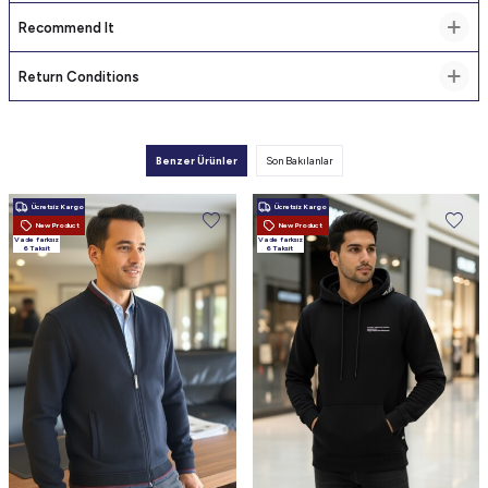
Recommend It
Return Conditions
Benzer Ürünler
Son Bakılanlar
Ücretsiz Kargo
Ücretsiz Kargo
New Product
New Product
Vade farksız
Vade farksız
6 Taksit
6 Taksit