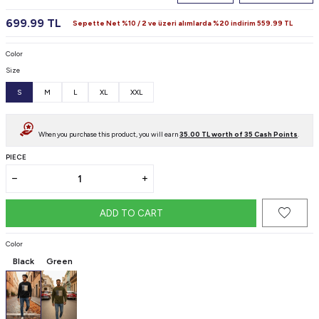
699.99
TL
Sepette Net %10 / 2 ve üzeri alımlarda %20 indirim
559.99
TL
Color
Size
S
M
L
XL
XXL
When you purchase this product, you will earn
35.00
TL worth of
35
Cash Points
.
PIECE
ADD TO CART
Color
Black
Green