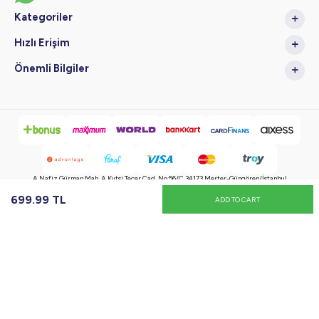
Kategoriler
Hızlı Erişim
Önemli Bilgiler
A.Nafiz Gürman Mah. A.Kutsi Tecer Cad. No:56/C 34173 Merter-Güngören/İstanbul
699.99
TL
ADD TO CART