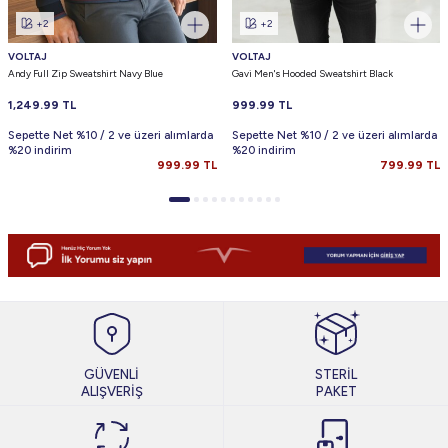
+2
+2
VOLTAJ
VOLTAJ
Andy Full Zip Sweatshirt Navy Blue
Gavi Men's Hooded Sweatshirt Black
1,249.99
TL
999.99
TL
Sepette Net %10 / 2 ve üzeri alımlarda
Sepette Net %10 / 2 ve üzeri alımlarda
%20 indirim
%20 indirim
999.99
TL
799.99
TL
GÜVENLİ
STERİL
ALIŞVERİŞ
PAKET