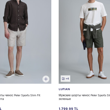
+4
LUFIAN
ы чинос Peler Sports Slim Fit
Мужские шорты чинос Peler Sports Sli
ета
зеленые
L
1.799,99
TL