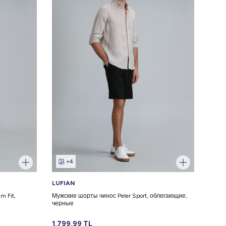
+4
LUFIAN
LUFI
m Fit,
Мужские шорты чинос Peler Sport, облегающие,
Мужск
черные
темн
1.799,99
TL
1.29