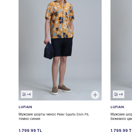
+4
+4
LUFIAN
LUFIAN
Мужские шорты чинос Peler Sports Slim Fit,
Мужские шорт
темно-синие
бежевого цв
1.799,99
TL
1.799,99
T