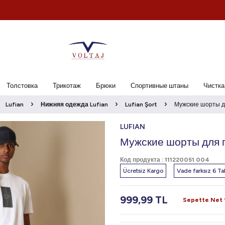
Толстовка
Трикотаж
Брюки
Спортивные штаны
Чистка
Lufian
Нижняя одежда Lufian
Lufian Şort
Мужские шорты д
LUFIAN
Мужские шорты для п
Код продукта :
111220051 004
Ücretsiz Kargo
Vade farksız 6 Tak
999,99
TL
Sepette Net %