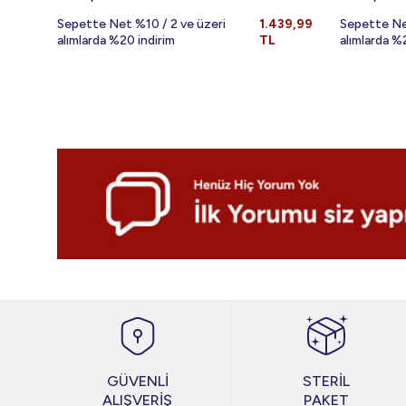
Sepette Net %10 / 2 ve üzeri
1.439,99
Sepette Ne
alımlarda %20 indirim
TL
alımlarda %
GÜVENLİ
STERİL
ALIŞVERİŞ
PAKET