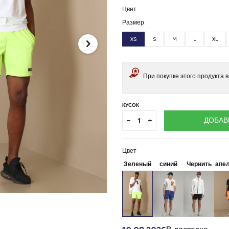
Цвет
Размер
XS
S
M
L
XL
При покупке этого продукта 
КУСОК
ДОБАВ
Цвет
Зеленый
синий
Чернить
апе