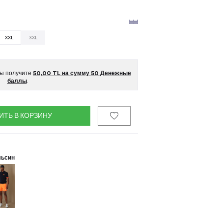
XXL
3XL
вы получите
50,00
TL на сумму
50
Денежные
баллы
.
ИТЬ В КОРЗИНУ
льсин