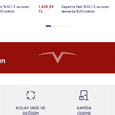
t %10 / 2 ve üzeri
1.439,99
Sepette Net %10 / 2 ve üzeri
20 indirim
TL
alımlarda %20 indirim
KOLAY İADE VE
KAPIDA
DEĞİŞİM
ÖDEME