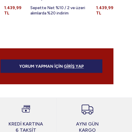
1.439,99
Sepette Net %10 / 2 ve üzeri
1.439,99
Sepe
TL
alımlarda %20 indirim
TL
alıml
KREDİ KARTINA
AYNI GÜN
6 TAKSİT
KARGO