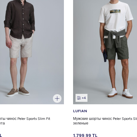
+4
LUFIAN
ы чинос Peler Sports Slim Fit
Мужские шорты чинос Peler Sports Sli
ета
зеленые
L
1.799,99
TL