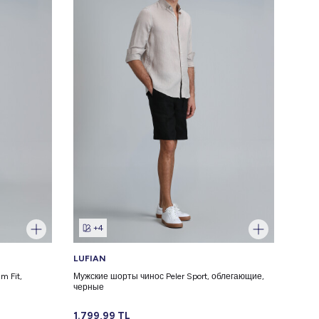
+4
LUFIAN
LUFI
m Fit,
Мужские шорты чинос Peler Sport, облегающие,
Мужск
черные
темн
1.799,99
TL
1.29