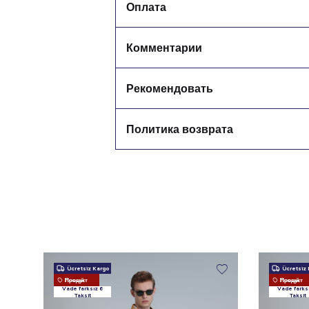
Оплата
Комментарии
Рекомендовать
Политика возврата
Ücretsiz Kargo
Ücretsiz 
Новый Продукт
Новый Продукт
Vade farksız 6
Vade farks
Taksit
Taksit