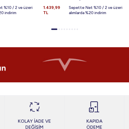
t %10 / 2 ve üzeri
1.439,99
Sepette Net %10 / 2 ve üzeri
20 indirim
TL
alımlarda %20 indirim
KOLAY İADE VE
KAPIDA
DEĞİŞİM
ÖDEME