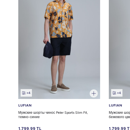
+4
+4
LUFIAN
LUFIAN
Мужские шорты чинос Peler Sports Slim Fit,
Мужские шорт
темно-синие
бежевого цв
1.799,99
TL
1.799,99
T