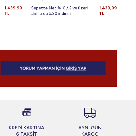
1.439,99
Sepette Net %10 / 2 ve üzeri
1.439,99
Sepe
TL
alımlarda %20 indirim
TL
alıml
KREDİ KARTINA
AYNI GÜN
6 TAKSİT
KARGO