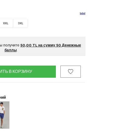
XXL
3XL
вы получите
50,00
TL на сумму
50
Денежные
баллы
.
ИТЬ В КОРЗИНУ
ний