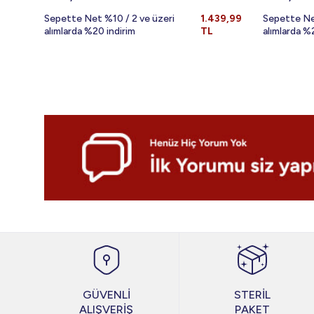
Sepette Net %10 / 2 ve üzeri
1.439,99
Sepette Ne
alımlarda %20 indirim
TL
alımlarda %
GÜVENLİ
STERİL
ALIŞVERİŞ
PAKET