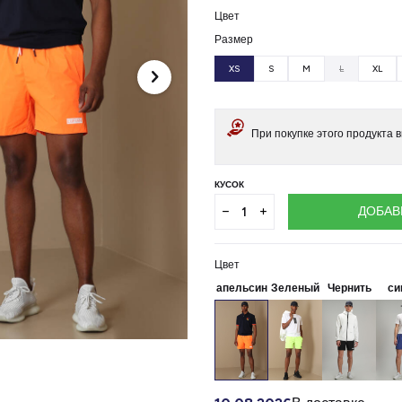
Цвет
Размер
XS
S
M
L
XL
При покупке этого продукта 
КУСОК
ДОБАВ
Цвет
апельсин
Зеленый
Чернить
си