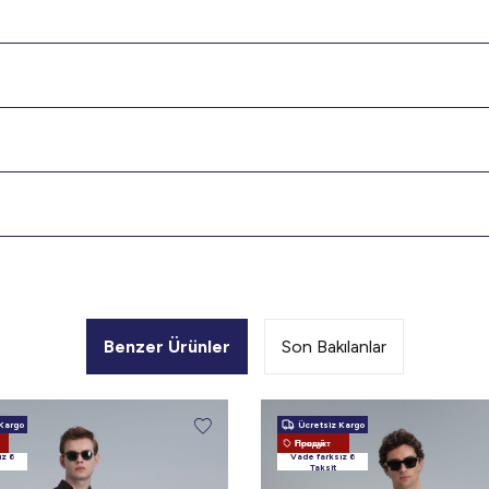
Benzer Ürünler
Son Bakılanlar
Kargo
Ücretsiz Kargo
Новый Продукт
ız 6
Vade farksız 6
Taksit