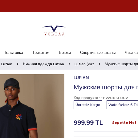
Толстовка
Трикотаж
Брюки
Спортивные штаны
Чистка
Lufian
Нижняя одежда Lufian
Lufian Şort
Мужские шорты дл
LUFIAN
Мужские шорты для 
Код продукта :
111220051 002
Ücretsiz Kargo
Vade farksız 6 Tak
999,99
TL
Sepette Net %