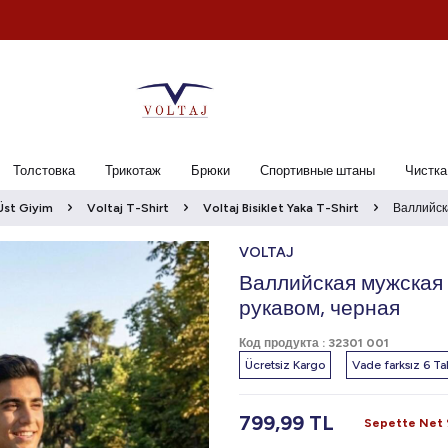
Толстовка
Трикотаж
Брюки
Спортивные штаны
Чистка
Üst Giyim
Voltaj T-Shirt
Voltaj Bisiklet Yaka T-Shirt
Валлийск
VOLTAJ
Валлийская мужская
рукавом, черная
Код продукта :
32301 001
Ücretsiz Kargo
Vade farksız 6 Tak
799,99
TL
Sepette Net %