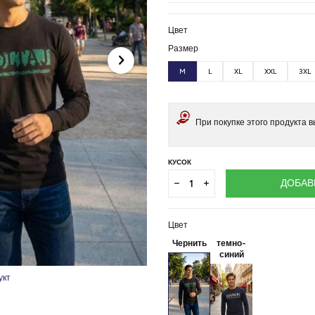
Цвет
Размер
M
L
XL
XXL
3XL
При покупке этого продукта 
КУСОК
ДОБАВ
Цвет
Чернить
темно-
синий
укт