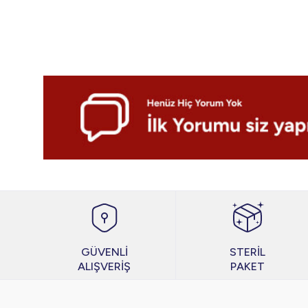
GÜVENLİ
STERİL
ALIŞVERİŞ
PAKET