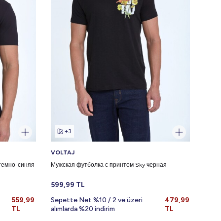
+3
VOLTAJ
VOLT
 темно-синяя
Мужская футболка с принтом Sky черная
Мужск
599,99
TL
699,
559,99
Sepette Net %10 / 2 ve üzeri
479,99
Sepe
TL
alımlarda %20 indirim
TL
alıml