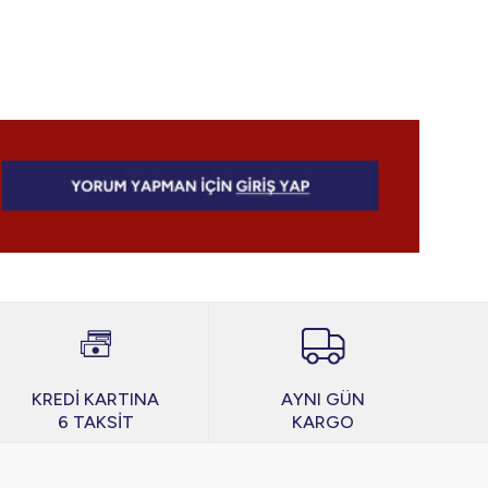
KREDİ KARTINA
AYNI GÜN
6 TAKSİT
KARGO