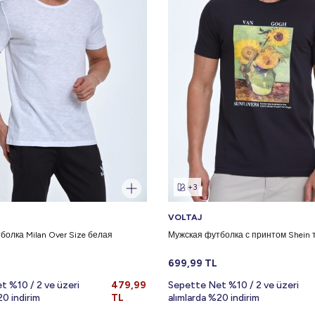
+3
VOLTAJ
болка Milan Over Size белая
Мужская футболка с принтом Shein
699,99
TL
t %10 / 2 ve üzeri
479,99
Sepette Net %10 / 2 ve üzeri
20 indirim
TL
alımlarda %20 indirim