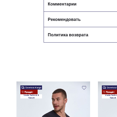
Комментарии
Рекомендовать
Политика возврата
Ücretsiz Kargo
Ücretsiz 
Новый Продукт
Новый Продукт
Vade farksız 6
Vade farks
Taksit
Taksit