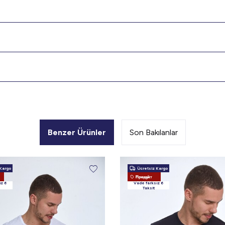
Benzer Ürünler
Son Bakılanlar
Kargo
Ücretsiz Kargo
Новый Продукт
ız 6
Vade farksız 6
Taksit