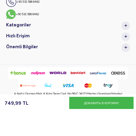
+90 532 586 6462
+90 532 586 6462
Kategoriler
Hızlı Erişim
Önemli Bilgiler
A.Nafiz Gürman Mah. A.Kutsi Tecer Cad. No:56/C 34173 Merter-Güngören/İstanbul
749,99
TL
ДОБАВИТЬ В КОРЗИНУ