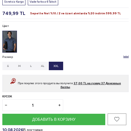
Ücretsiz Kargo
Vade farksız 6 Taksit
749,99
TL
Sepette Net %10 / 2 ve üzeri alımlarda %20 indirim
599,99
TL
Цвет
Размер
S
M
L
XL
XXL
При покупке этого продукта вы получите
37,00
TL на сумму
37
Денежные
баллы
.
КУСОК
ДОБАВИТЬ В КОРЗИНУ
10.08.2026
В доставке