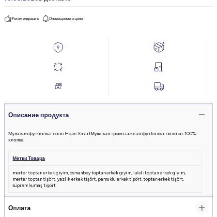
Рекомендовать
Оповещение о цене
Описание продукта
Мужская футболка-поло Hope SmartМужская трикотажная футболка-поло из 100%
хлопка
Метки Товара
merter toptan erkek giyim
,
osmanbey toptan erkek giyim
,
laleli toptan erkek giyim
,
merter toptan tişört
,
yazlık erkek tişört
,
pamuklu erkek tişört
,
toptan erkek tişört
,
süprem kumaş tişört
Оплата