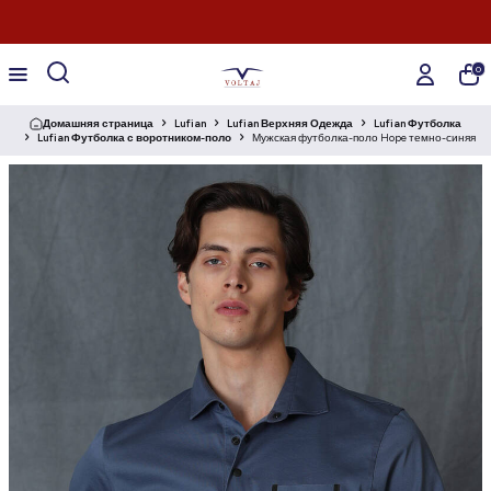
0
Домашняя страница
Lufian
Lufian Верхняя Одежда
Lufian Футболка
Lufian Футболка с воротником-поло
Мужская футболка-поло Hope темно-синяя