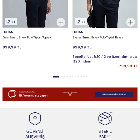
+4
+3
LUFIAN
LUFIAN
Danı Smart Erkek Polo Tişört Toprak
Everes Smart Erkek Polo Tişört Beyaz
899,99
TL
999,99
TL
Sepette Net %10 / 2 ve üzeri alımlarda
%20 indirim
799,99
TL
GÜVENLİ
STERİL
ALIŞVERİŞ
PAKET