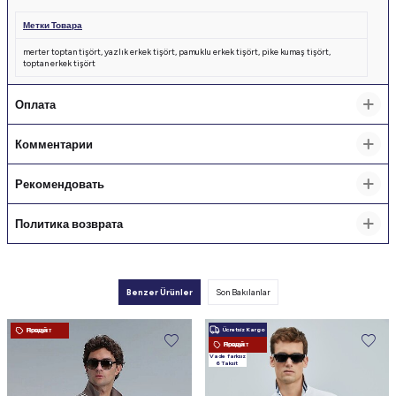
Метки Товара
merter toptan tişört
,
yazlık erkek tişört
,
pamuklu erkek tişört
,
pike kumaş tişört
,
toptan erkek tişört
Оплата
Комментарии
Рекомендовать
Политика возврата
Benzer Ürünler
Son Bakılanlar
Ücretsiz Kargo
Новый Продукт
Новый Продукт
Vade farksız
6 Taksit