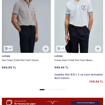
+4
+3
LUFIAN
LUFIAN
Danı Smart Erkek Polo Tişört Toprak
Everes Smart Erkek Polo Tişört Beyaz
899,99
TL
999,99
TL
Sepette Net %10 / 2 ve üzeri alımlarda
%20 indirim
799,99
TL