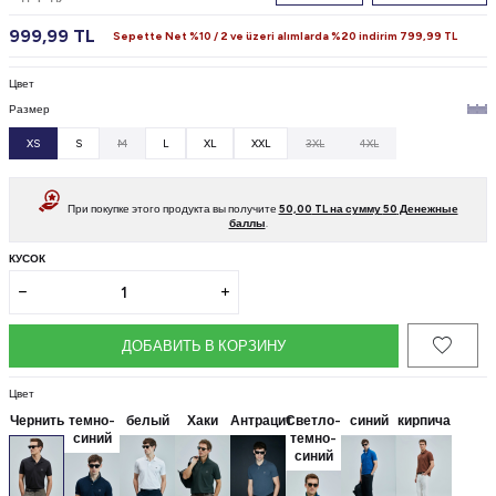
999,99
TL
Sepette Net %10 / 2 ve üzeri alımlarda %20 indirim
799,99
TL
Цвет
Размер
XS
S
M
L
XL
XXL
3XL
4XL
При покупке этого продукта вы получите
50,00
TL на сумму
50
Денежные
баллы
.
КУСОК
ДОБАВИТЬ В КОРЗИНУ
Цвет
Чернить
темно-
белый
Хаки
Антрацит
Светло-
синий
кирпича
синий
темно-
синий