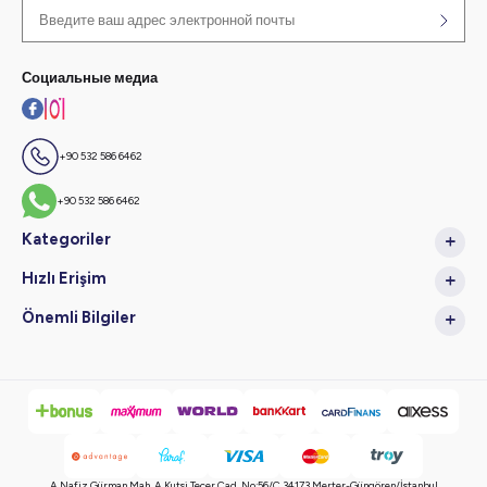
Социальные медиа
+90 532 586 6462
+90 532 586 6462
Kategoriler
Hızlı Erişim
Önemli Bilgiler
A.Nafiz Gürman Mah. A.Kutsi Tecer Cad. No:56/C 34173 Merter-Güngören/İstanbul