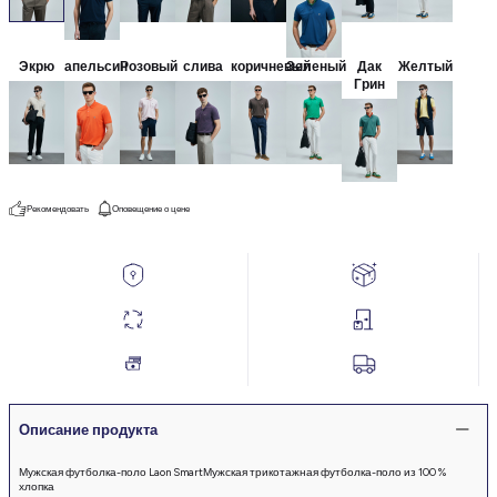
Экрю
апельсин
Розовый
слива
коричневый
Зеленый
Дак
Желтый
Грин
Рекомендовать
Оповещение о цене
Описание продукта
Мужская футболка-поло Laon SmartМужская трикотажная футболка-поло из 100 %
хлопка