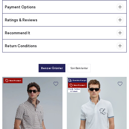
Payment Options
Ratings & Reviews
Recommend It
Return Conditions
Benzer Ürünler
Son Bakılanlar
Ücretsiz Kargo
New Product
New Product
Vade farksız
6 Taksit