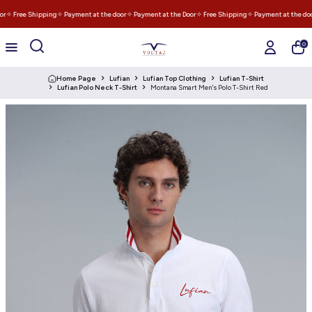
or
✧ Free Shipping
✧ Payment at the door
✧ Payment at the Door
✧ Free Shipping
✧ Payment at the doo
0
Home Page
Lufian
Lufian Top Clothing
Lufian T-Shirt
Lufian Polo Neck T-Shirt
Montana Smart Men's Polo T-Shirt Red