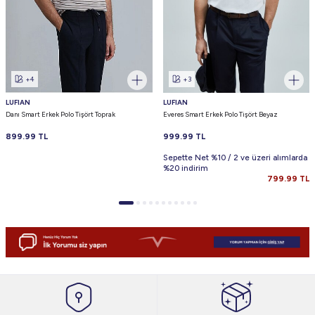
+4
+3
LUFIAN
LUFIAN
Danı Smart Erkek Polo Tişört Toprak
Everes Smart Erkek Polo Tişört Beyaz
899.99
TL
999.99
TL
Sepette Net %10 / 2 ve üzeri alımlarda
%20 indirim
799.99
TL