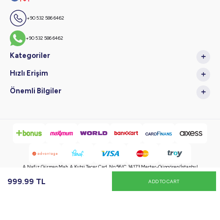
+90 532 586 6462
+90 532 586 6462
Kategoriler
Hızlı Erişim
Önemli Bilgiler
A.Nafiz Gürman Mah. A.Kutsi Tecer Cad. No:56/C 34173 Merter-Güngören/İstanbul
999.99
TL
ADD TO CART