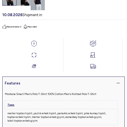
10.08.2026
Shipment in
Recommend It
Price Alert
Features
Montana Smart Men's Polo T-Shirt 100% Cotton Men's Knitted Polo T-Shirt
Tags
merter toptan tişört
,
yazlık erkek tişört
,
pamuklu erkek tişört
,
pike kumaş tişört
,
toptan erkek tişört
,
merter toptan erkek giyim
,
osmanbey toptan erkek giyim
,
laleli toptan erkek giyim