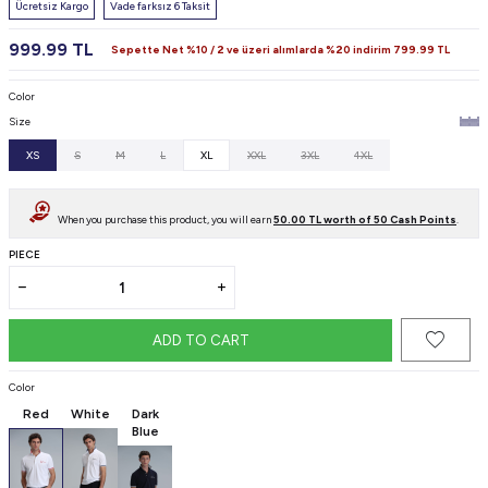
Ücretsiz Kargo
Vade farksız 6 Taksit
999.99
TL
Sepette Net %10 / 2 ve üzeri alımlarda %20 indirim
799.99
TL
Color
Size
XS
S
M
L
XL
XXL
3XL
4XL
When you purchase this product, you will earn
50.00
TL worth of
50
Cash Points
.
PIECE
ADD TO CART
Color
Red
White
Dark
Blue