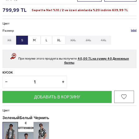
799,99
TL
Sepette Net %10 / 2 ve üzeri alımlarda %20 indirim
639,99
TL
Цвет
Размер
XS
S
M
L
XL
XXL
3XL
4XL
При покупке этого продукта вы получите
40,00
TL на сумму
40
Денежные
баллы
.
КУСОК
ДОБАВИТЬ В КОРЗИНУ
Цвет
Зеленый
Белый
Чернить
с
оттенком