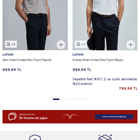
+4
+3
LUFIAN
LUFIAN
Danı Smart Erkek Polo Tişört Toprak
Everes Smart Erkek Polo Tişört Beyaz
899,99
TL
999,99
TL
Sepette Net %10 / 2 ve üzeri alımlarda
%20 indirim
799,99
TL