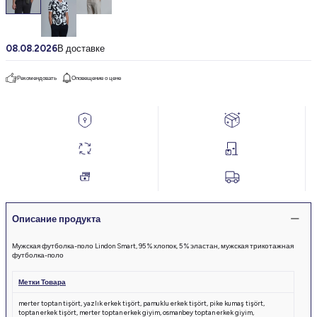
08.08.2026
В доставке
Рекомендовать
Оповещение о цене
Описание продукта
Мужская футболка-поло Lindon Smart, 95 % хлопок, 5 % эластан, мужская трикотажная
футболка-поло
Метки Товара
merter toptan tişört
,
yazlık erkek tişört
,
pamuklu erkek tişört
,
pike kumaş tişört
,
toptan erkek tişört
,
merter toptan erkek giyim
,
osmanbey toptan erkek giyim
,