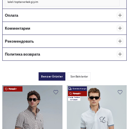
laleli toptan erkek giyim
Оплата
Комментарии
Рекомендовать
Политика возврата
Benzer Ürünler
Son Bakılanlar
Ücretsiz Kargo
Новый Продукт
Новый Продукт
Vade farksız
6 Taksit