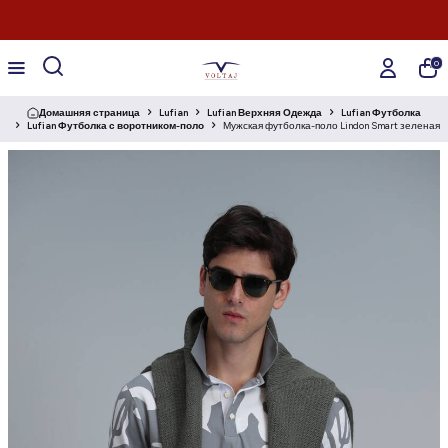
0
Домашняя страница
Lufian
Lufian Верхняя Одежда
Lufian Футболка
Lufian Футболка с воротником-поло
Мужская футболка-поло Lindon Smart зеленая