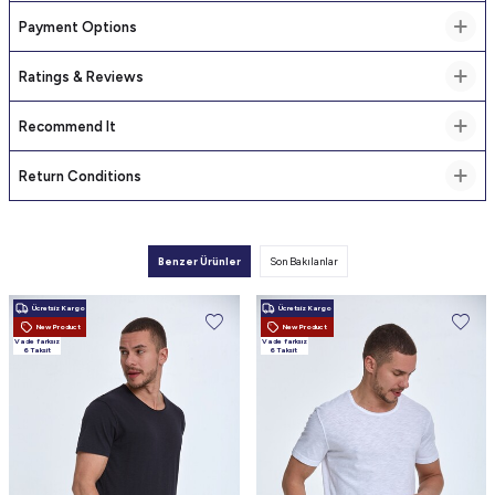
Payment Options
Ratings & Reviews
Recommend It
Return Conditions
Benzer Ürünler
Son Bakılanlar
Ücretsiz Kargo
Ücretsiz Kargo
New Product
New Product
Vade farksız
Vade farksız
6 Taksit
6 Taksit