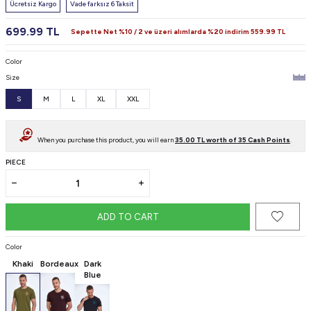
Ücretsiz Kargo
Vade farksız 6 Taksit
699.99
TL
Sepette Net %10 / 2 ve üzeri alımlarda %20 indirim
559.99
TL
Color
Size
S
M
L
XL
XXL
When you purchase this product, you will earn
35.00
TL worth of
35
Cash Points
.
PIECE
ADD TO CART
Color
Khaki
Bordeaux
Dark
Blue