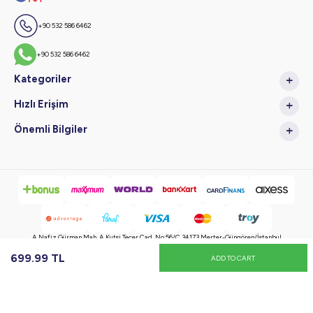
+90 532 586 6462
+90 532 586 6462
Kategoriler
Hızlı Erişim
Önemli Bilgiler
A.Nafiz Gürman Mah. A.Kutsi Tecer Cad. No:56/C 34173 Merter-Güngören/İstanbul
699.99
TL
ADD TO CART