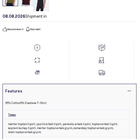
08.08.2026
Shipment in
Recommend It
Price Alert
Features
95% Cotton
5% Elastane T-Shirt
Tags
merter toptan tişört
,
yazlık erkek tişört
,
pamuklu erkek tişört
,
toptan erkek tişört
,
süprem kumaş tişört
,
merter toptan erkek giyim
,
osmanbey toptan erkek giyim
,
laleli toptan erkek giyim