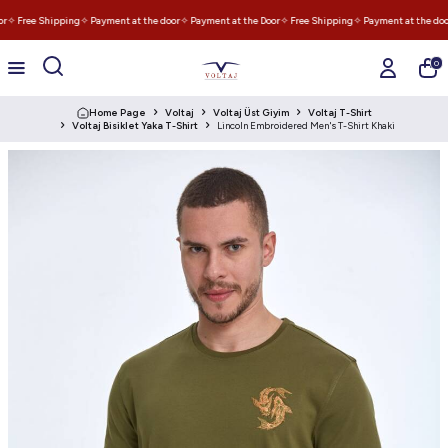
r
✧ Free Shipping
✧ Payment at the door
✧ Payment at the Door
✧ Free Shipping
✧ Payment at the doo
0
Home Page
Voltaj
Voltaj Üst Giyim
Voltaj T-Shirt
Voltaj Bisiklet Yaka T-Shirt
Lincoln Embroidered Men's T-Shirt Khaki