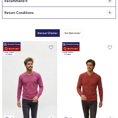
Recommend It
Return Conditions
Benzer Ürünler
Son Bakılanlar
Ücretsiz Kargo
Ücretsiz Kargo
New Product
New Product
Vade farksız
Vade farksız
6 Taksit
6 Taksit