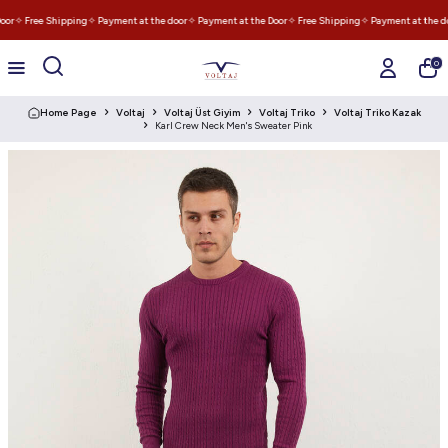
oor
✧ Free Shipping
✧ Payment at the door
✧ Payment at the Door
✧ Free Shipping
✧ Payment at the do
0
Home Page
Voltaj
Voltaj Üst Giyim
Voltaj Triko
Voltaj Triko Kazak
Karl Crew Neck Men's Sweater Pink