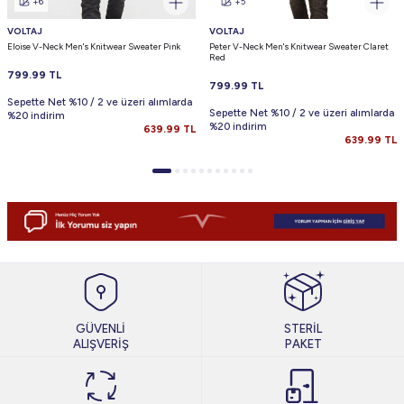
+6
+5
VOLTAJ
VOLTAJ
Eloise V-Neck Men's Knitwear Sweater Pink
Peter V-Neck Men's Knitwear Sweater Claret
Red
799.99
TL
799.99
TL
Sepette Net %10 / 2 ve üzeri alımlarda
Sepette Net %10 / 2 ve üzeri alımlarda
%20 indirim
%20 indirim
639.99
TL
639.99
TL
GÜVENLİ
STERİL
ALIŞVERİŞ
PAKET