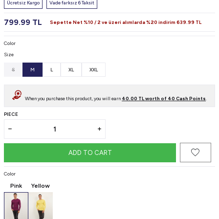
Ücretsiz Kargo
Vade farksız 6 Taksit
799.99
TL
Sepette Net %10 / 2 ve üzeri alımlarda %20 indirim
639.99
TL
Color
Size
S
M
L
XL
XXL
When you purchase this product, you will earn
40.00
TL worth of
40
Cash Points
.
PIECE
ADD TO CART
Color
Pink
Yellow