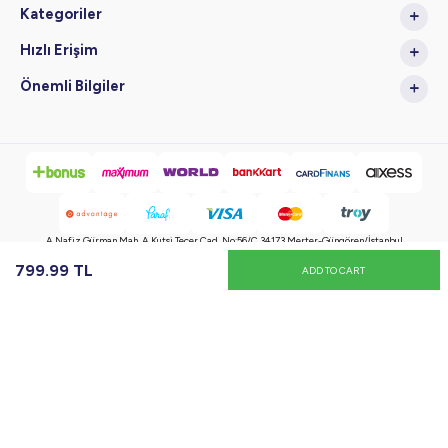
Kategoriler
Hızlı Erişim
Önemli Bilgiler
A.Nafiz Gürman Mah. A.Kutsi Tecer Cad. No:56/C 34173 Merter-Güngören/İstanbul
799.99
TL
ADD TO CART