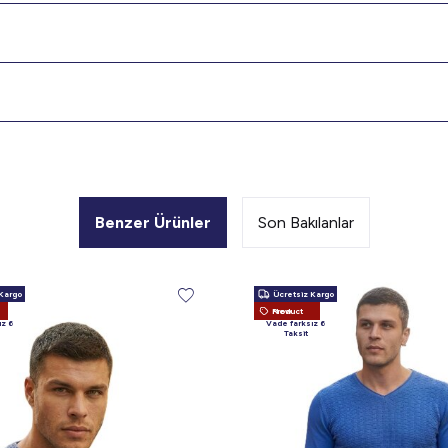
Benzer Ürünler
Son Bakılanlar
Kargo
Ücretsiz Kargo
New Product
ız 6
Vade farksız 6
Taksit