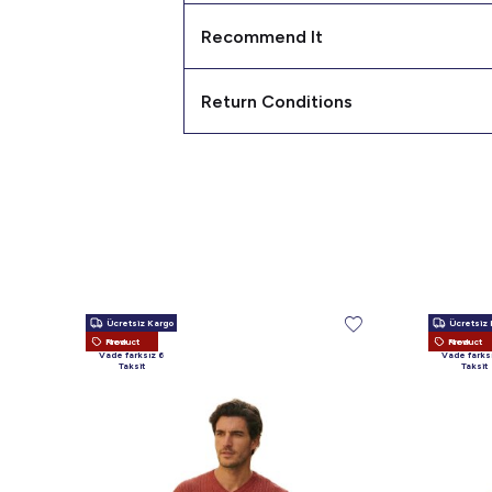
Recommend It
Return Conditions
Ücretsiz Kargo
Ücretsiz 
New Product
New Product
Vade farksız 6
Vade farks
Taksit
Taksit