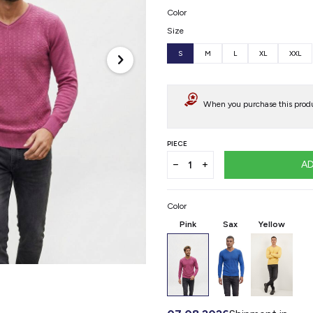
Color
Size
S
M
L
XL
XXL
When you purchase this produ
PIECE
AD
Color
Pink
Sax
Yellow