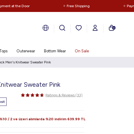
 at the Door
✧ Free Shipping
✧ Payment a
0
Tops
Outerwear
Bottom Wear
On Sale
eck Men's Knitwear Sweater Pink
Knitwear Sweater Pink
Ratings & Reviews (33)
sit
10 / 2 ve üzeri alımlarda %20 indirim
639.99
TL