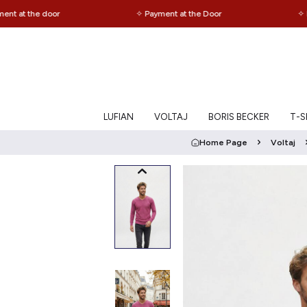
t the door
✧ Payment at the Door
✧ Free 
LUFIAN
VOLTAJ
BORIS BECKER
T-Sh
Home Page
Voltaj