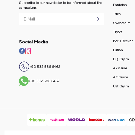
Subscribe to our newsletter to be informed about the
Pantolon
campaigns!
Triko
Sweatshirt
Tişört
Social Media
Boris Becker
Lufian
Dış Giyim
+90 532 586 6462
Aksesuar
Alt Giyim
+90 532 586 6462
Üst Giyim