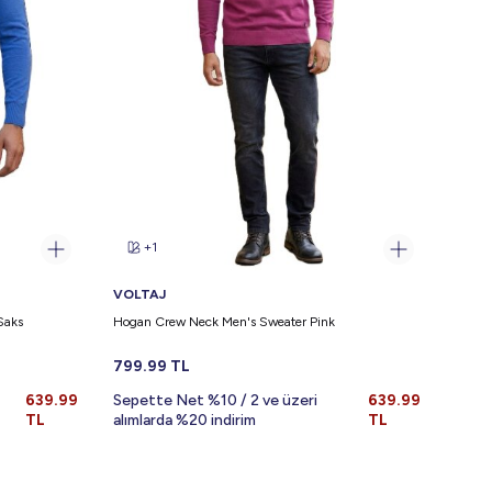
+1
VOLTAJ
VOLT
Saks
Hogan Crew Neck Men's Sweater Pink
Danie
799.99
TL
799.
639.99
Sepette Net %10 / 2 ve üzeri
639.99
Sepe
TL
alımlarda %20 indirim
TL
alıml