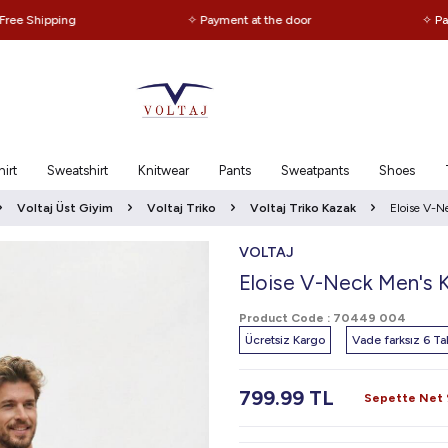
Shipping
✧ Payment at the door
✧ Payment
irt
Sweatshirt
Knitwear
Pants
Sweatpants
Shoes
Voltaj Üst Giyim
Voltaj Triko
Voltaj Triko Kazak
Eloise V-N
VOLTAJ
Eloise V-Neck Men's 
Product Code :
70449 004
Ücretsiz Kargo
Vade farksız 6 Tak
799.99
TL
Sepette Net %