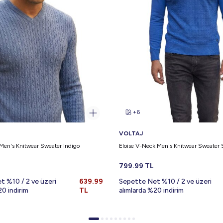
+6
VOLTAJ
Men's Knitwear Sweater Indigo
Eloise V-Neck Men's Knitwear Sweater 
799.99
TL
t %10 / 2 ve üzeri
639.99
Sepette Net %10 / 2 ve üzeri
20 indirim
TL
alımlarda %20 indirim