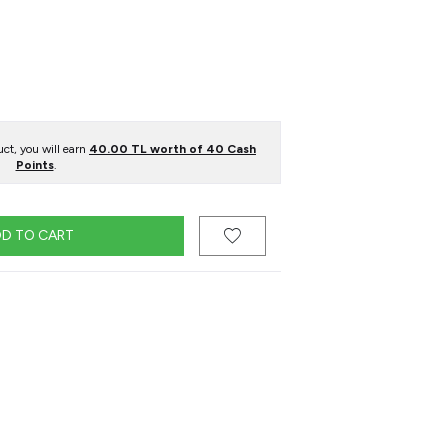
ct, you will earn
40.00
TL worth of
40
Cash
Points
.
D TO CART