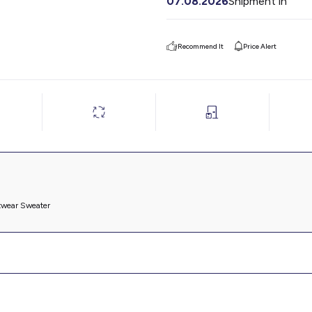
07.08.2026
Shipment in
Recommend It
Price Alert
twear Sweater