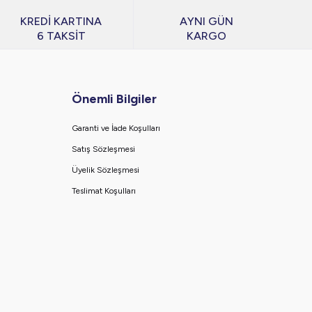
KREDİ KARTINA
AYNI GÜN
6 TAKSİT
KARGO
Önemli Bilgiler
Garanti ve İade Koşulları
Satış Sözleşmesi
Üyelik Sözleşmesi
Teslimat Koşulları