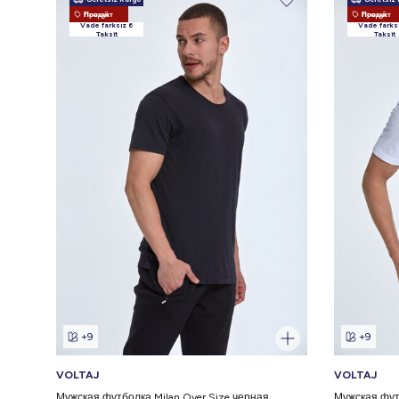
Новый Продукт
Новый Продукт
Vade farksız 6
Vade farks
Taksit
Taksit
+9
+9
VOLTAJ
VOLTAJ
Мужская футболка Milan Over Size черная
Мужская фут