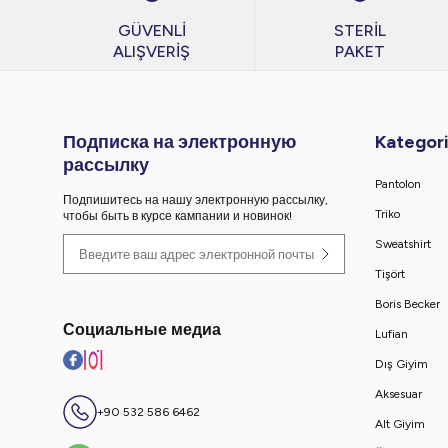
GÜVENLİ
STERİL
ALIŞVERİŞ
PAKET
Подписка на электронную
Kategori
рассылку
Pantolon
Подпишитесь на нашу электронную рассылку,
Triko
чтобы быть в курсе кампании и новинок!
Sweatshirt
Tişört
Boris Becker
Социальные медиа
Lufian
Dış Giyim
Aksesuar
+90 532 586 6462
Alt Giyim