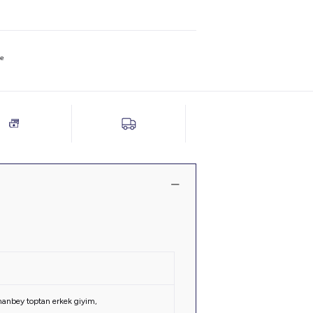
не
anbey toptan erkek giyim
,