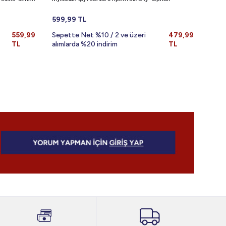
599,99
TL
699,
559,99
Sepette Net %10 / 2 ve üzeri
479,99
Sepe
TL
alımlarda %20 indirim
TL
alıml