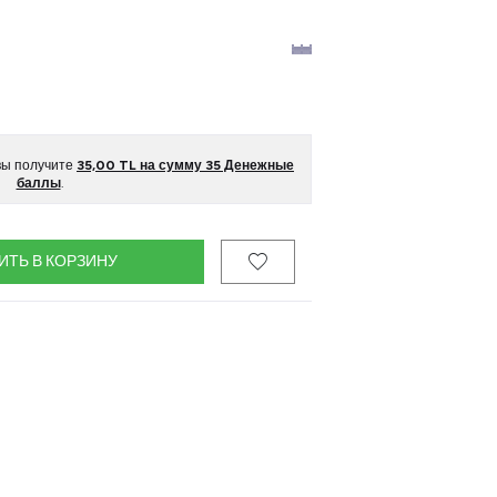
 вы получите
35,00
TL на сумму
35
Денежные
баллы
.
ИТЬ В КОРЗИНУ