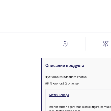
Описание продукта
Футболка из плотного хлопка
95 % хлопок
5 % эластан
Метки Товара
merter toptan tişört
,
yazlık erkek tişört
,
pamuklu
laleli toptan erkek giyim