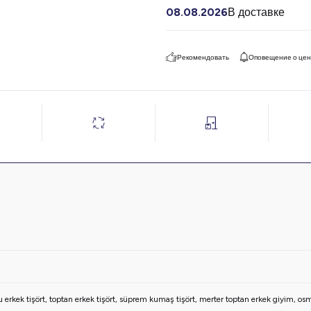
08.08.2026
В доставке
Рекомендовать
Оповещение о це
 erkek tişört
,
toptan erkek tişört
,
süprem kumaş tişört
,
merter toptan erkek giyim
,
osm