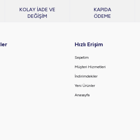
KOLAY İADE VE
KAPIDA
DEĞİŞİM
ÖDEME
ler
Hızlı Erişim
Sepetim
Müşteri Hizmetleri
İndirimdekiler
Yeni Ürünler
Anasayfa