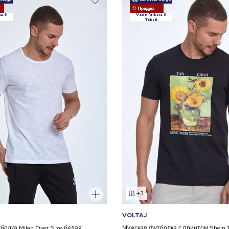
Новый Продукт
ız 6
Vade farksız 6
Taksit
+3
VOLTAJ
болка Milan Over Size белая
Мужская футболка с принтом Shein