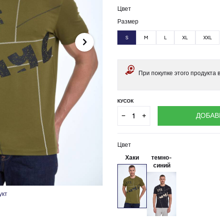
Цвет
Размер
S
M
L
XL
XXL
При покупке этого продукта
КУСОК
ДОБАВ
Цвет
Хаки
темно-
синий
укт