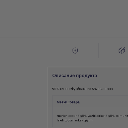
Описание продукта
95% хлопок
Футболка из 5% эластана
Метки Товара
merter toptan tişört
,
yazlık erkek tişört
,
pamuklu
laleli toptan erkek giyim