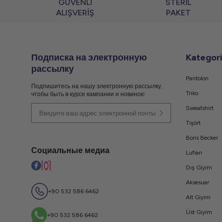
GÜVENLİ
STERİL
ALIŞVERİŞ
PAKET
Подписка на электронную
Kategori
рассылку
Pantolon
Подпишитесь на нашу электронную рассылку,
Triko
чтобы быть в курсе кампании и новинок!
Sweatshirt
Tişört
Boris Becker
Социальные медиа
Lufian
Dış Giyim
Aksesuar
+90 532 586 6462
Alt Giyim
Üst Giyim
+90 532 586 6462