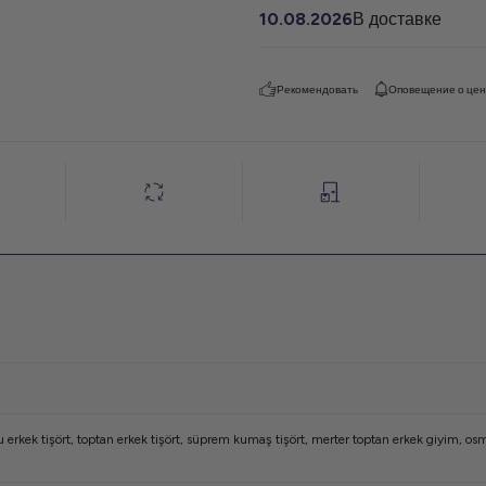
10.08.2026
В доставке
Рекомендовать
Оповещение о це
 erkek tişört
,
toptan erkek tişört
,
süprem kumaş tişört
,
merter toptan erkek giyim
,
osm