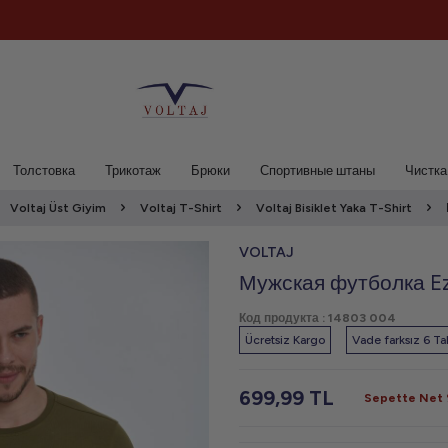
Толстовка
Трикотаж
Брюки
Спортивные штаны
Чистка
Voltaj Üst Giyim
Voltaj T-Shirt
Voltaj Bisiklet Yaka T-Shirt
VOLTAJ
Мужская футболка Ezr
Код продукта :
14803 004
Ücretsiz Kargo
Vade farksız 6 Tak
699,99
TL
Sepette Net %