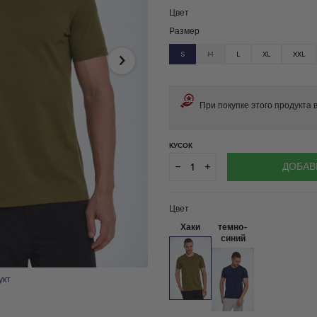
Цвет
Размер
S
M
L
XL
XXL
При покупке этого продукта
КУСОК
ДОБАВ
Цвет
Хаки
темно-
синий
укт