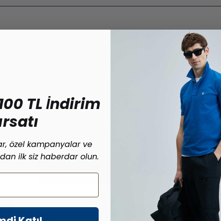
100 TL İndirim
ırsatı
lar, özel kampanyalar ve
ardan ilk siz haberdar olun.
Benzer Ürünler
Son Bakılanlar
Kargo
Ücretsiz Kargo
mdi Katıl
Новый Продукт