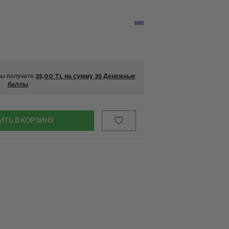
 вы получите
35,00
TL на сумму
35
Денежные
баллы
.
ИТЬ В КОРЗИНУ