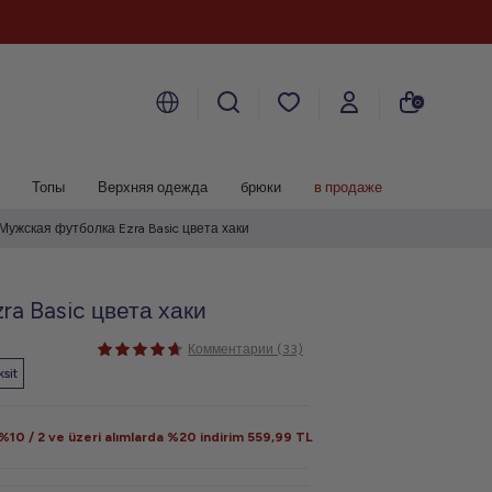
0
Топы
Верхняя одежда
брюки
в продаже
Мужская футболка Ezra Basic цвета хаки
a Basic цвета хаки
Комментарии (33)
sit
10 / 2 ve üzeri alımlarda %20 indirim
559,99
TL