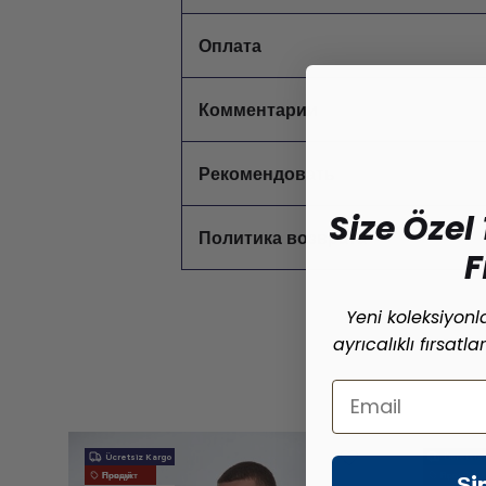
Оплата
Комментарии
Рекомендовать
Size Özel 
Политика возврата
F
Yeni koleksiyon
ayrıcalıklı fırsatl
Email
Ücretsiz Kargo
Ücretsiz 
Şi
Новый Продукт
Новый Продукт