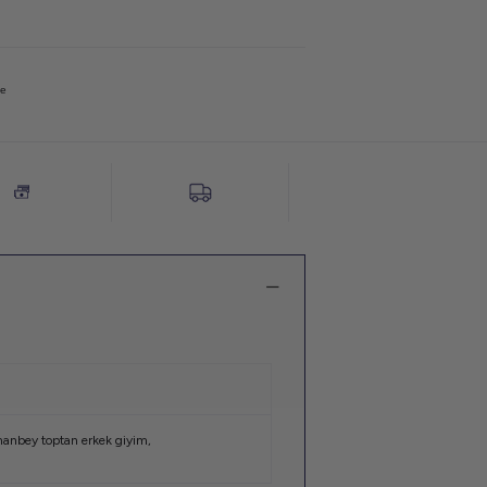
не
anbey toptan erkek giyim
,