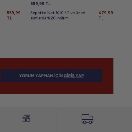
599,99
TL
699,
559,99
Sepette Net %10 / 2 ve üzeri
479,99
Sepe
TL
alımlarda %20 indirim
TL
alıml