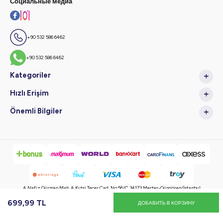
Социальные медиа
+90 532 586 6462
+90 532 586 6462
Kategoriler
Hızlı Erişim
Önemli Bilgiler
A.Nafiz Gürman Mah. A.Kutsi Tecer Cad. No:56/C 34173 Merter-Güngören/İstanbul
699,99
TL
ДОБАВИТЬ В КОРЗИНУ