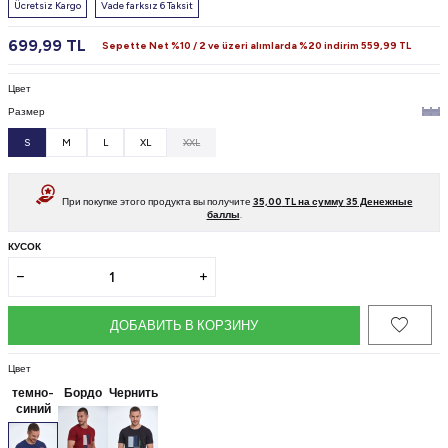
Ücretsiz Kargo
Vade farksız 6 Taksit
699,99
TL
Sepette Net %10 / 2 ve üzeri alımlarda %20 indirim
559,99
TL
Цвет
Размер
S
M
L
XL
XXL
При покупке этого продукта вы получите
35,00
TL на сумму
35
Денежные
баллы
.
КУСОК
ДОБАВИТЬ В КОРЗИНУ
Цвет
темно-
Бордо
Чернить
синий