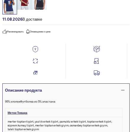
11.08.2026
В доставке
Рекомендовать
Оповещение о цене
Описание продукта
95% хлопок
Футболка из 5% эластана
Метки Товара
merter toptan tişört
,
yazlık erkek tişört
,
pamuklu erkek tişört
,
toptan erkek tişört
,
süprem kumaş tişört
,
merter toptan erkek giyim
,
osmanbey toptan erkek giyim
,
laleli toptan erkek giyim