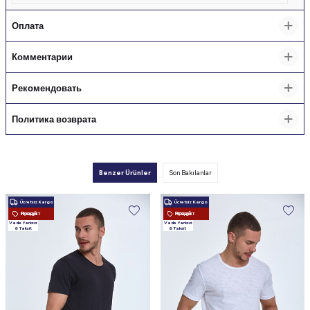
Оплата
Комментарии
Рекомендовать
Политика возврата
Benzer Ürünler
Son Bakılanlar
Ücretsiz Kargo
Ücretsiz Kargo
Новый Продукт
Новый Продукт
Vade farksız
Vade farksız
6 Taksit
6 Taksit