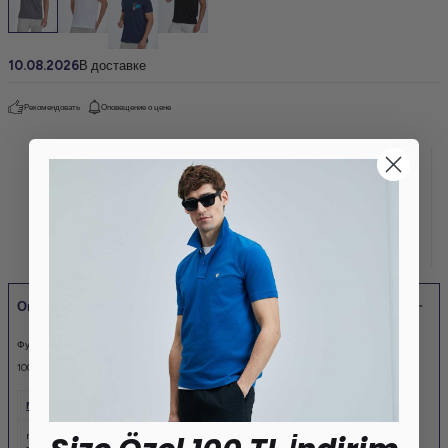
10.08.2026
В доставке
Рекомендовать
Оповещение о цене
Описание продукта
Футболка из хлопкового джерси с флеймом
100 % хлопок
Метки Товара
merter toptan tişört
,
yazlık erkek tişört
,
pamuklu erkek tişört
,
toptan erkek tişört
,