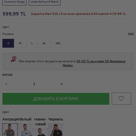
Ücretsiz Kargo
Vade farksız 6 Taksit
599,99
TL
Sepette Net %10 / 2 ve üzeri alımlarda %20 indirim
479,99
TL
Цвет
Размер
S
M
L
XL
XXL
При покупке этого продукта вы получите
30,00
TL на сумму
30
Денежные
баллы
.
КУСОК
ДОБАВИТЬ В КОРЗИНУ
Цвет
Антрацит
белый
темно-
Чернить
синий