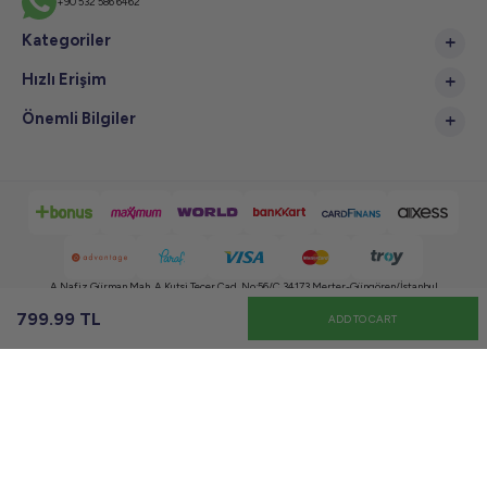
+90 532 586 6462
Kategoriler
Hızlı Erişim
Önemli Bilgiler
A.Nafiz Gürman Mah. A.Kutsi Tecer Cad. No:56/C 34173 Merter-Güngören/İstanbul
799.99
TL
ADD TO CART