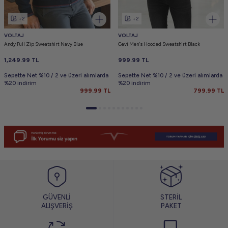
+2
+2
VOLTAJ
VOLTAJ
Andy Full Zip Sweatshirt Navy Blue
Gavi Men's Hooded Sweatshirt Black
1,249.99
TL
999.99
TL
Sepette Net %10 / 2 ve üzeri alımlarda
Sepette Net %10 / 2 ve üzeri alımlarda
%20 indirim
%20 indirim
999.99
TL
799.99
TL
GÜVENLİ
STERİL
ALIŞVERİŞ
PAKET