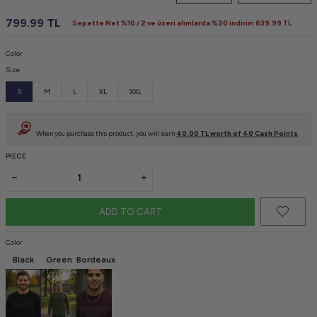
799.99
TL
Sepette Net %10 / 2 ve üzeri alımlarda %20 indirim
639.99
TL
Color
Size
S
M
L
XL
XXL
When you purchase this product, you will earn
40.00
TL worth of
40
Cash Points
.
PIECE
ADD TO CART
Color
Black
Green
Bordeaux