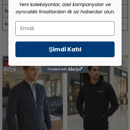
Yeni koleksiyonlar, özel kampanyalar ve
ayrıcalıklı fırsatlardan ilk siz haberdar olun.
Recommend It
Email
Return Conditions
Benzer Ürünler
Son Bakılanlar
Şimdi Katıl
Ücretsiz Kargo
Ücretsiz Kargo
New Product
New Product
Vade farksız
Vade farksız
6 Taksit
6 Taksit