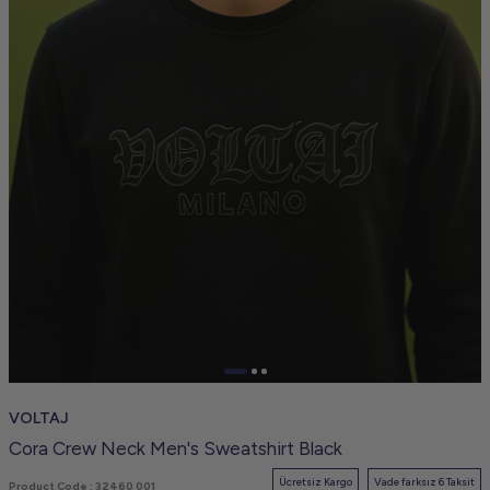
VOLTAJ
Cora Crew Neck Men's Sweatshirt Black
Ücretsiz Kargo
Vade farksız 6 Taksit
Product Code :
32460 001