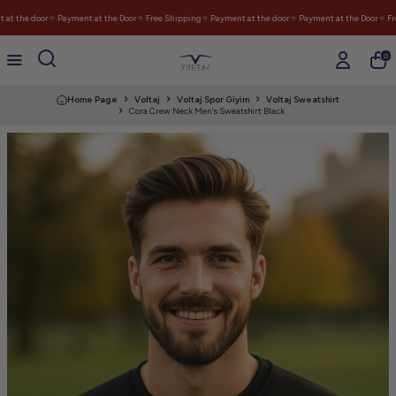
at the door
✧ Payment at the Door
✧ Free Shipping
✧ Payment at the door
✧ Payment at the Door
✧ Fre
0
Home Page
Voltaj
Voltaj Spor Giyim
Voltaj Sweatshirt
Cora Crew Neck Men's Sweatshirt Black