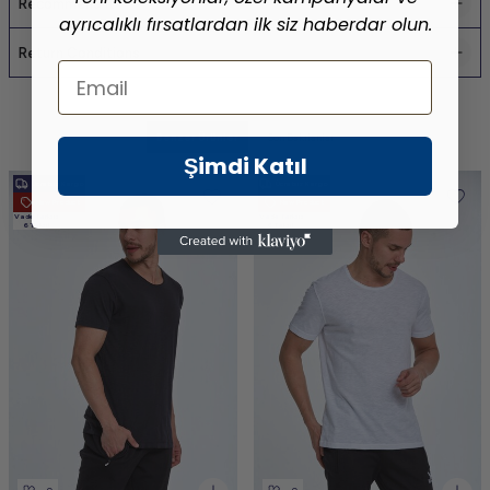
Recommend It
ayrıcalıklı fırsatlardan ilk siz haberdar olun.
Return Conditions
Email
Benzer Ürünler
Son Bakılanlar
Şimdi Katıl
Ücretsiz Kargo
Ücretsiz Kargo
New Product
New Product
Vade farksız
Vade farksız
6 Taksit
6 Taksit