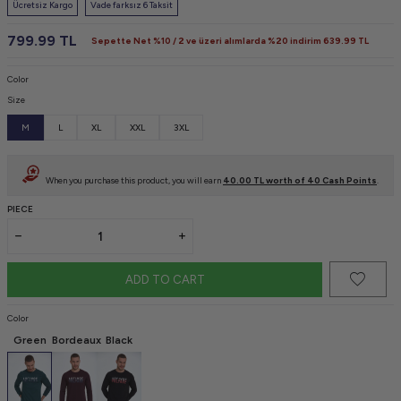
Ücretsiz Kargo
Vade farksız 6 Taksit
799.99
TL
Sepette Net %10 / 2 ve üzeri alımlarda %20 indirim
639.99
TL
Color
Size
M
L
XL
XXL
3XL
When you purchase this product, you will earn
40.00
TL worth of
40
Cash Points
.
PIECE
ADD TO CART
Color
Green
Bordeaux
Black