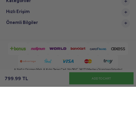
Kategoriler
Hızlı Erişim
Önemli Bilgiler
A.Nafiz Gürman Mah. A.Kutsi Tecer Cad. No:56/C 34173 Merter-Güngören/İstanbul
799.99
TL
ADD TO CART