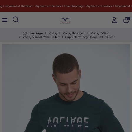
g
✧ Payment at the door
✧ Payment at the Door
✧ Free Shipping
✧ Payment at the door
✧ Payment at th
0
Home Page
Voltaj
Voltaj Üst Giyim
Voltaj T-Shirt
Voltaj Bisiklet Yaka T-Shirt
Capri Men's Long Sleeve T-Shirt Green