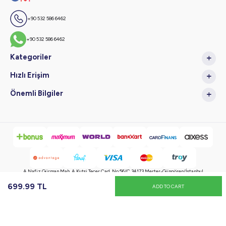
+90 532 586 6462
+90 532 586 6462
Kategoriler
Hızlı Erişim
Önemli Bilgiler
A.Nafiz Gürman Mah. A.Kutsi Tecer Cad. No:56/C 34173 Merter-Güngören/İstanbul
699.99
TL
ADD TO CART