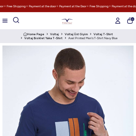
or
✧ Free Shipping
✧ Payment at the door
✧ Payment at the Door
✧ Free Shipping
✧ Payment at the do
0
Home Page
Voltaj
Voltaj Üst Giyim
Voltaj T-Shirt
Voltaj Bisiklet Yaka T-Shirt
Axel Printed Men's T-Shirt Navy Blue