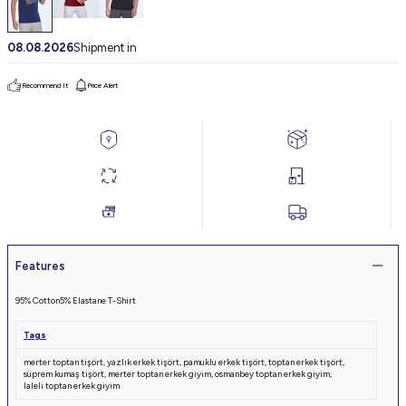
08.08.2026
Shipment in
Recommend It
Price Alert
Features
95% Cotton
5% Elastane T-Shirt
Tags
merter toptan tişört
,
yazlık erkek tişört
,
pamuklu erkek tişört
,
toptan erkek tişört
,
süprem kumaş tişört
,
merter toptan erkek giyim
,
osmanbey toptan erkek giyim
,
laleli toptan erkek giyim