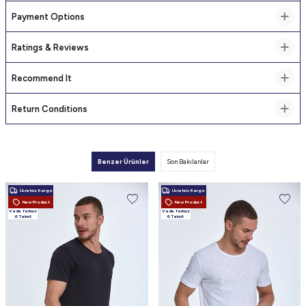
Payment Options
Ratings & Reviews
Recommend It
Return Conditions
Benzer Ürünler
Son Bakılanlar
Ücretsiz Kargo
Ücretsiz Kargo
New Product
New Product
Vade farksız
Vade farksız
6 Taksit
6 Taksit