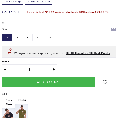
Ücretsiz Kargo
Vade farksız 6 Taksit
699.99
TL
Sepette Net %10 / 2 ve üzeri alımlarda %20 indirim
559.99
TL
Color
Size
S
M
L
XL
XXL
When you purchase this product, you will earn
35.00
TL worth of
35
Cash Points
.
PIECE
ADD TO CART
Color
Dark
Khaki
Blue