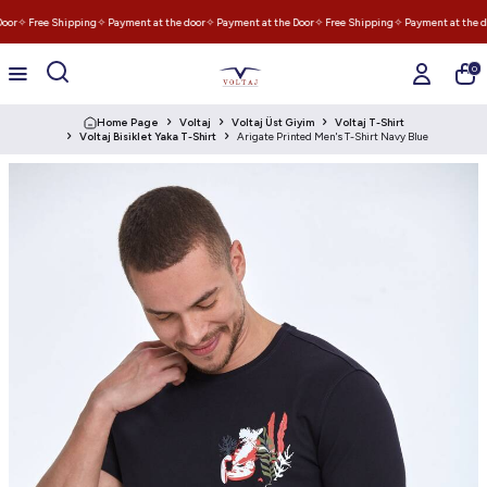
oor
✧ Free Shipping
✧ Payment at the door
✧ Payment at the Door
✧ Free Shipping
✧ Payment at the do
0
Home Page
Voltaj
Voltaj Üst Giyim
Voltaj T-Shirt
Voltaj Bisiklet Yaka T-Shirt
Arigate Printed Men's T-Shirt Navy Blue