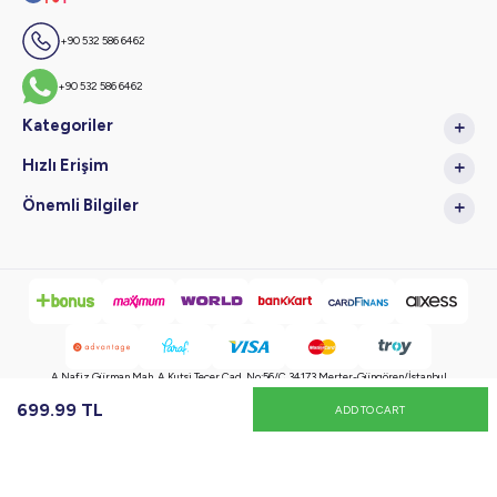
+90 532 586 6462
+90 532 586 6462
Kategoriler
Hızlı Erişim
Önemli Bilgiler
A.Nafiz Gürman Mah. A.Kutsi Tecer Cad. No:56/C 34173 Merter-Güngören/İstanbul
699.99
TL
ADD TO CART