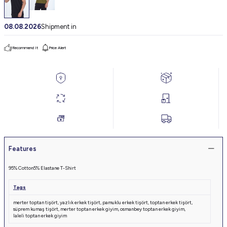
08.08.2026
Shipment in
Recommend It
Price Alert
Features
95% Cotton
5% Elastane T-Shirt
Tags
merter toptan tişört
,
yazlık erkek tişört
,
pamuklu erkek tişört
,
toptan erkek tişört
,
süprem kumaş tişört
,
merter toptan erkek giyim
,
osmanbey toptan erkek giyim
,
laleli toptan erkek giyim