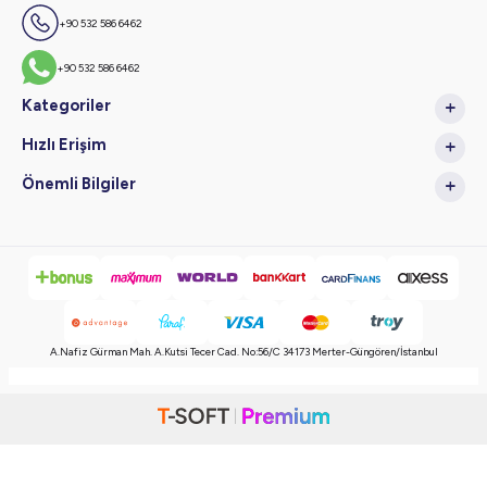
+90 532 586 6462
+90 532 586 6462
Kategoriler
Hızlı Erişim
Önemli Bilgiler
A.Nafiz Gürman Mah. A.Kutsi Tecer Cad. No:56/C 34173 Merter-Güngören/İstanbul