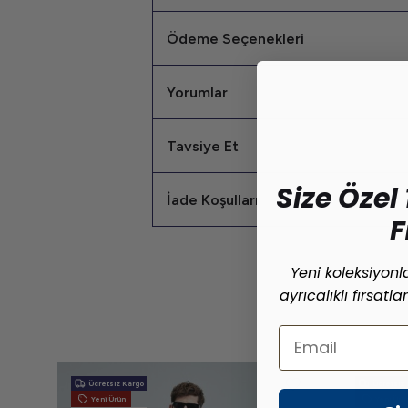
Ödeme Seçenekleri
Yorumlar
Tavsiye Et
Size Özel 
İade Koşulları
F
Yeni koleksiyon
ayrıcalıklı fırsatl
Email
Ücretsiz Kargo
Ücretsiz 
Yeni Ürün
Yeni Ürü