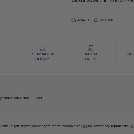
08.08.2026
tarihine kadar ka
Tavsiye Et
Fiyat Alarmı
KOLAY İADE VE
KAPIDA
KRE
DEĞİŞİM
ÖDEME
yester Erkek Örme T- Shirt
 erkek tişört
,
toptan erkek tişört
,
merter toptan erkek giyim
,
osmanbey toptan erkek g