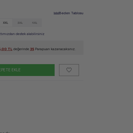
Beden Tablosu
XXL
3XL
4XL
mızdan destek alabilirsiniz
5,00
TL
değerinde
35
Parapuan kazanacaksınız.
EPETE EKLE