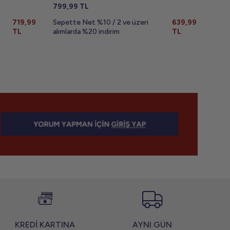
799,99
TL
799,
719,99
Sepette Net %10 / 2 ve üzeri
639,99
Sepe
TL
alımlarda %20 indirim
TL
alıml
KREDİ KARTINA
AYNI GÜN