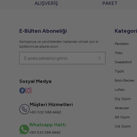
ALIŞVERİŞ
PAKET
E-Bülten Aboneliği
Kategori
Kampanya ve yeniliklerden haberdar olmak için e-
Pantolon
bültenimize abone olun!
Triko
Sweatshirt
Tişört
Sosyal Medya
Boris Becker
Lufian
Dış Giyim
Müşteri Hizmetleri
Aksesuar
+90 532 586 6462
Alt Giyim
Whatsapp Hattı
Üst Giyim
+90 532 586 6462