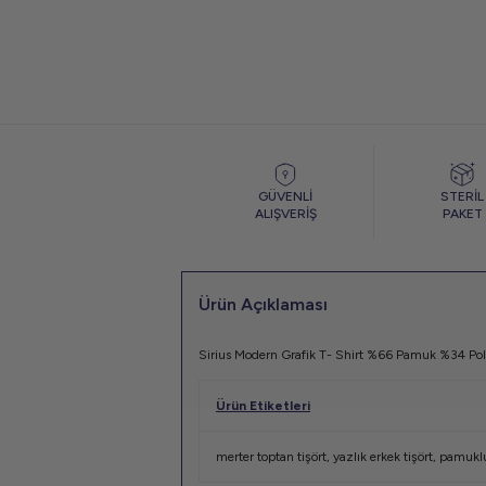
GÜVENLİ
STERİL
ALIŞVERİŞ
PAKET
Ürün Açıklaması
Sirius Modern Grafik T- Shirt %66 Pamuk %34 Pol
Ürün Etiketleri
merter toptan tişört
,
yazlık erkek tişört
,
pamuklu