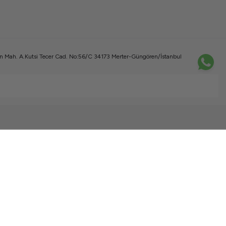
 Mah. A.Kutsi Tecer Cad. No:56/C 34173 Merter-Güngören/İstanbul