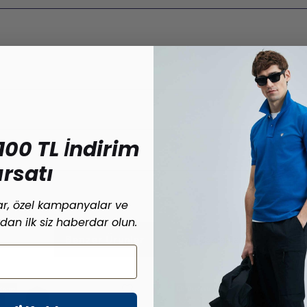
100 TL İndirim
ırsatı
lar, özel kampanyalar ve
ardan ilk siz haberdar olun.
Benzer Ürünler
Son Bakılanlar
Kargo
Ücretsiz Kargo
n
Yeni Ürün