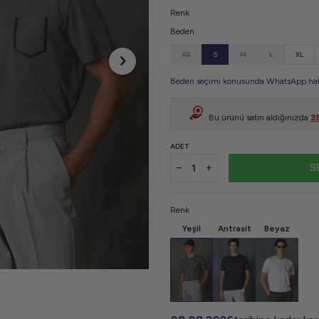
Renk
Beden
XS
S
M
L
XL
Beden seçimi konusunda WhatsApp hattı
Bu ürünü satın aldığınızda
3
ADET
S
Renk
Yeşil
Antrasit
Beyaz