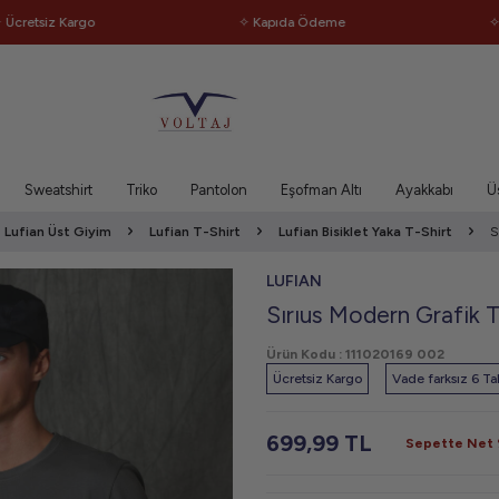
siz Kargo
✧ Kapıda Ödeme
✧ Kapı
Sweatshirt
Triko
Pantolon
Eşofman Altı
Ayakkabı
Ü
Lufian Üst Giyim
Lufian T-Shirt
Lufian Bisiklet Yaka T-Shirt
S
LUFIAN
Sırıus Modern Grafik T
Ürün Kodu :
111020169 002
Ücretsiz Kargo
Vade farksız 6 Tak
699,99
TL
Sepette Net %