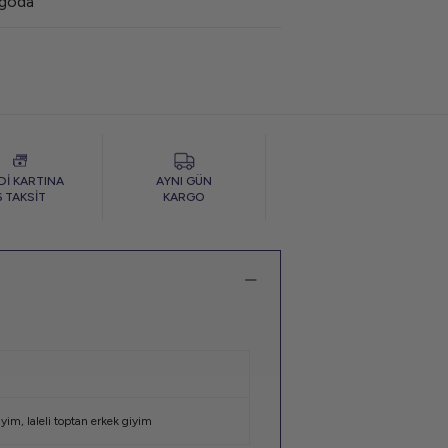
rgoda
Dİ KARTINA
AYNI GÜN
6 TAKSİT
KARGO
iyim
,
laleli toptan erkek giyim