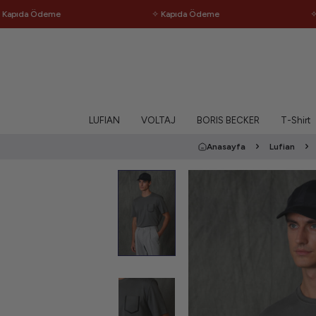
da Ödeme
✧ Kapıda Ödeme
✧ Ücret
LUFIAN
VOLTAJ
BORIS BECKER
T-Shirt
Anasayfa
Lufian