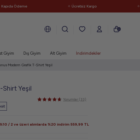
da Ödeme
✧ Ücretsiz Kargo
✧ Kapı
0
st Giyim
Dış Giyim
Alt Giyim
İndirimdekiler
ırıus Modern Grafik T-Shirt Yeşil
-Shirt Yeşil
Yorumlar (33)
sit
10 / 2 ve üzeri alımlarda %20 indirim
559,99
TL