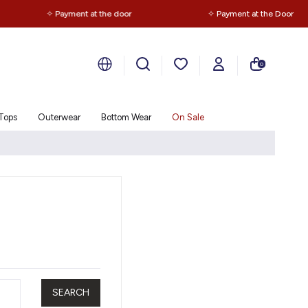
✧ Payment at the door
✧ Payment at the Door
0
Tops
Outerwear
Bottom Wear
On Sale
SEARCH