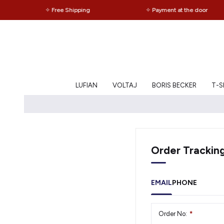
✧ Free Shipping
✧ Payment at the door
LUFIAN
VOLTAJ
BORIS BECKER
T-Sh
Order Trackin
EMAIL
PHONE
Order No:
*