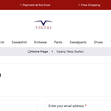
✧ Payment at the Door
✧ Free Shipping
irt
Sweatshirt
Knitwear
Pants
Sweatpants
Shoes
Home Page
Sipariş Takip Sayfası
g
Enter your email address
*