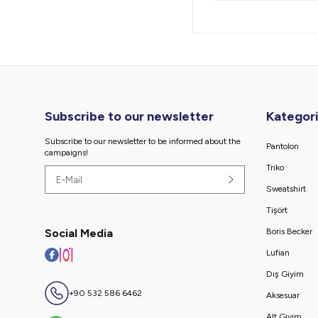
Subscribe to our newsletter
Kategori
Subscribe to our newsletter to be informed about the
Pantolon
campaigns!
Triko
Sweatshirt
Tişört
Social Media
Boris Becker
Lufian
Dış Giyim
+90 532 586 6462
Aksesuar
Alt Giyim