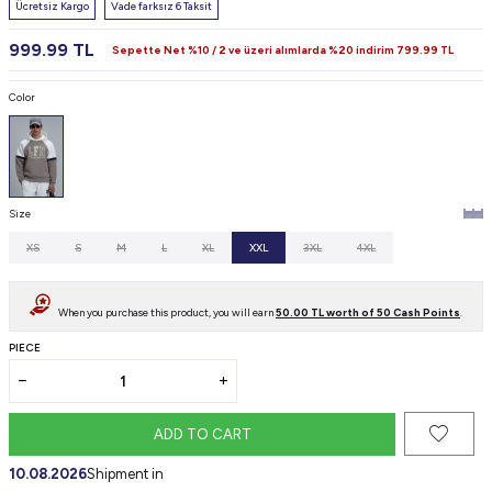
Ücretsiz Kargo
Vade farksız 6 Taksit
999.99
TL
Sepette Net %10 / 2 ve üzeri alımlarda %20 indirim
799.99
TL
Color
Size
XS
S
M
L
XL
XXL
3XL
4XL
When you purchase this product, you will earn
50.00
TL worth of
50
Cash Points
.
PIECE
ADD TO CART
10.08.2026
Shipment in