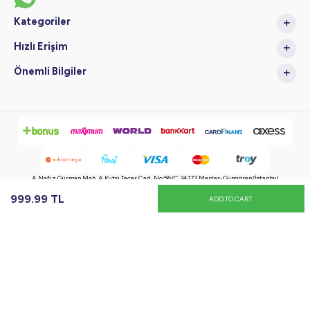
Kategoriler
Hızlı Erişim
Önemli Bilgiler
A.Nafiz Gürman Mah. A.Kutsi Tecer Cad. No:56/C 34173 Merter-Güngören/İstanbul
999.99
TL
ADD TO CART