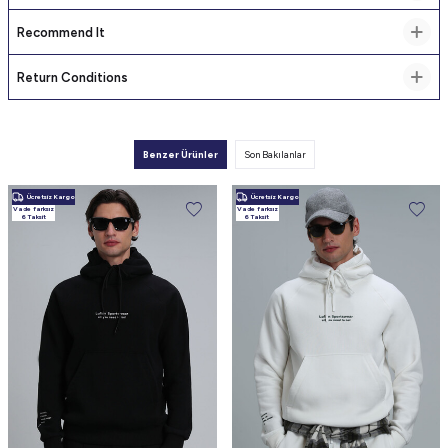
Recommend It
Return Conditions
Benzer Ürünler
Son Bakılanlar
Ücretsiz Kargo
Ücretsiz Kargo
Vade farksız
Vade farksız
6 Taksit
6 Taksit