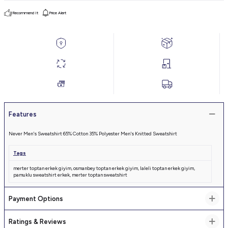
Recommend It
Price Alert
Features
Never Men's Sweatshirt 65% Cotton 35% Polyester Men's Knitted Sweatshirt
Tags
merter toptan erkek giyim
,
osmanbey toptan erkek giyim
,
laleli toptan erkek giyim
,
pamuklu sweatshirt erkek
,
merter toptan sweatshirt
Payment Options
Ratings & Reviews