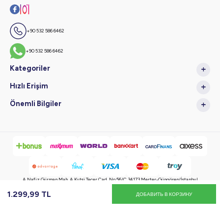
+90 532 586 6462
+90 532 586 6462
Kategoriler
Hızlı Erişim
Önemli Bilgiler
A.Nafiz Gürman Mah. A.Kutsi Tecer Cad. No:56/C 34173 Merter-Güngören/İstanbul
1.299,99
TL
ДОБАВИТЬ В КОРЗИНУ