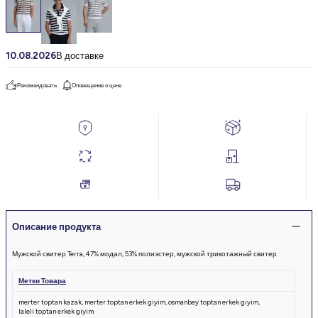
10.08.2026
В доставке
Рекомендовать
Оповещение о цене
Описание продукта
Мужской свитер Terra, 47% модал, 53% полиэстер, мужской трикотажный свитер
Метки Товара
merter toptan kazak
,
merter toptan erkek giyim
,
osmanbey toptan erkek giyim
,
laleli toptan erkek giyim