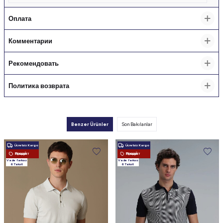
Оплата
Комментарии
Рекомендовать
Политика возврата
Benzer Ürünler
Son Bakılanlar
Ücretsiz Kargo
Ücretsiz Kargo
Новый Продукт
Новый Продукт
Vade farksız
Vade farksız
6 Taksit
6 Taksit