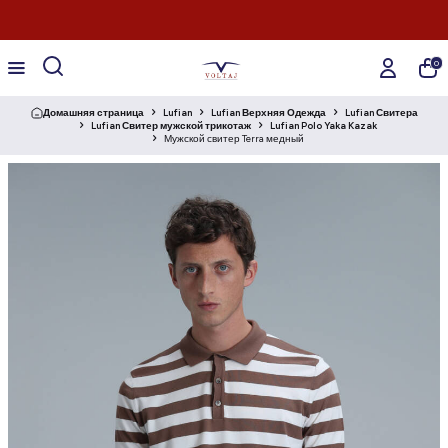
0
Домашняя страница
Lufian
Lufian Верхняя Одежда
Lufian Свитера
Lufian Свитер мужской трикотаж
Lufian Polo Yaka Kazak
Мужской свитер Terra медный