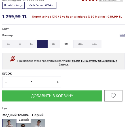
Ücretsiz Kargo
Vade farksız 6 Taksit
1.299,99
TL
Sepette Net %10 / 2 ve üzeri alımlarda %20 indirim
1.039,99
TL
Цвет
Размер
XS
S
M
L
XL
XXL
3XL
4XL
При покупке этого продукта вы получите
65,00
TL на сумму
65
Денежные
баллы
.
КУСОК
ДОБАВИТЬ В КОРЗИНУ
Цвет
Медный
темно-
Серый
синий