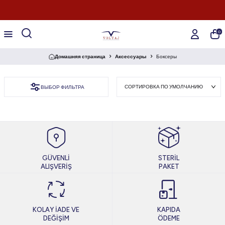
0
Домашняя страница
Аксессуары
Боксеры
ВЫБОР ФИЛЬТРА
GÜVENLİ
STERİL
ALIŞVERİŞ
PAKET
KOLAY İADE VE
KAPIDA
DEĞİŞİM
ÖDEME