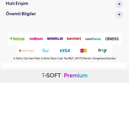
Hızlı Erişim
Önemli Bilgiler
A.Nafiz Gürman Mah. A.Kutsi Tecer Cad. No:56/C 34173 Merter-Güngören/İstanbul