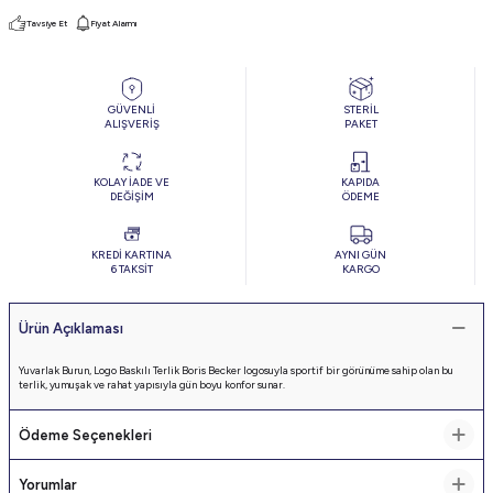
Tavsiye Et
Fiyat Alarmı
GÜVENLİ
STERİL
ALIŞVERİŞ
PAKET
KOLAY İADE VE
KAPIDA
DEĞİŞİM
ÖDEME
KREDİ KARTINA
AYNI GÜN
6 TAKSİT
KARGO
Ürün Açıklaması
Yuvarlak Burun, Logo Baskılı Terlik Boris Becker logosuyla sportif bir görünüme sahip olan bu
terlik, yumuşak ve rahat yapısıyla gün boyu konfor sunar.
Ödeme Seçenekleri
Yorumlar