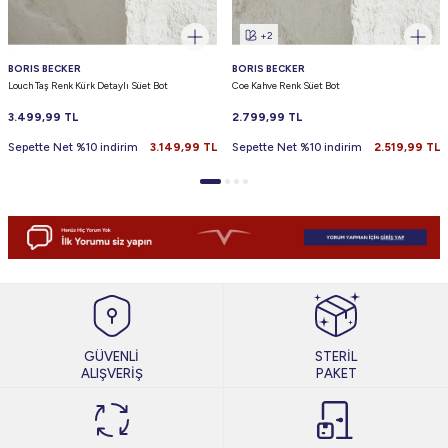
+2
BORIS BECKER
BORIS BECKER
Louch Taş Renk Kürk Detaylı Süet Bot
Coe Kahve Renk Süet Bot
3.499,99
TL
2.799,99
TL
Sepette Net %10 indirim
3.149,99
TL
Sepette Net %10 indirim
2.519,99
TL
GÜVENLİ
STERİL
ALIŞVERİŞ
PAKET