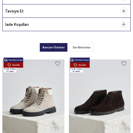
Tavsiye Et
İade Koşulları
Benzer Ürünler
Son Bakılanlar
Ücretsiz Kargo
Ücretsiz Kargo
Yeni Ürün
Yeni Ürün
Vade farksız
Vade farksız
6 Taksit
6 Taksit