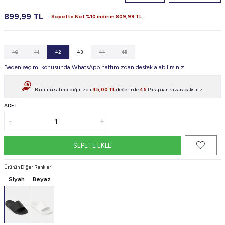
899,99
TL
Sepette Net %10 indirim
809,99
TL
40
41
42
43
44
45
Beden seçimi konusunda WhatsApp hattımızdan destek alabilirsiniz
Bu ürünü satın aldığınızda
45,00
TL
değerinde
45
Parapuan kazanacaksınız.
ADET
SEPETE EKLE
Ürünün Diğer Renkleri
Siyah
Beyaz