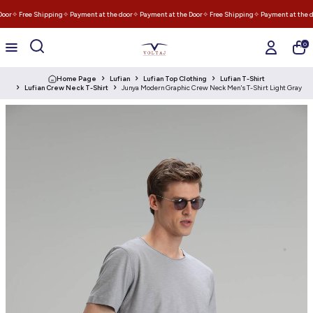
oor
✧ Free Shipping
✧ Payment at the door
✧ Payment at the Door
✧ Free Shipping
✧ Payment at the d
0
Home Page
Lufian
Lufian Top Clothing
Lufian T-Shirt
Lufian Crew Neck T-Shirt
Junya Modern Graphic Crew Neck Men's T-Shirt Light Gray