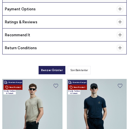
Payment Options
Ratings & Reviews
Recommend It
Return Conditions
Benzer Ürünler
Son Bakılanlar
Ücretsiz Kargo
Ücretsiz Kargo
New Product
New Product
Vade farksız
Vade farksız
6 Taksit
6 Taksit