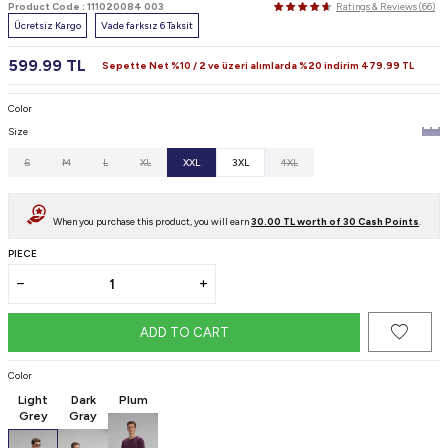
Product Code :
111020084 003
Ratings & Reviews (66)
Ücretsiz Kargo
Vade farksız 6 Taksit
599.99
TL
Sepette Net %10 / 2 ve üzeri alımlarda %20 indirim
479.99
TL
Color
Size
S
M
L
XL
XXL
3XL
4XL
When you purchase this product, you will earn
30.00
TL worth of
30
Cash Points
.
PIECE
ADD TO CART
Color
Light
Dark
Plum
Grey
Gray