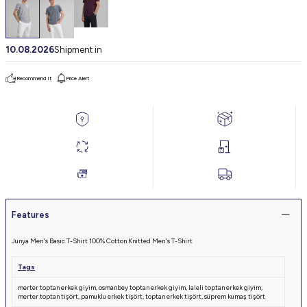
10.08.2026
Shipment in
Recommend It
Price Alert
Features
Junya Men's Basic T-Shirt 100% Cotton Knitted Men's T-Shirt
Tags
merter toptan erkek giyim
,
osmanbey toptan erkek giyim
,
laleli toptan erkek giyim
,
merter toptan tişört
,
pamuklu erkek tişört
,
toptan erkek tişört
,
süprem kumaş tişört