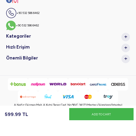
+90 532 586 6462
+90 532 586 6462
Kategoriler
Hızlı Erişim
Önemli Bilgiler
A.Nafiz Gürman Mah. A.Kutsi Tecer Cad. No:56/C 34173 Merter-Güngören/İstanbul
599.99
TL
ADD TO CART