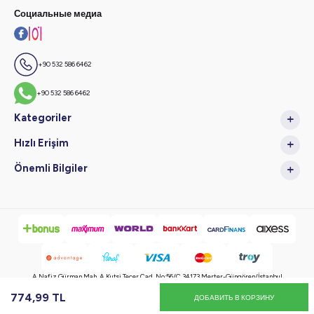
Социальные медиа
+90 532 586 6462
+90 532 586 6462
Kategoriler
Hızlı Erişim
Önemli Bilgiler
A.Nafiz Gürman Mah. A.Kutsi Tecer Cad. No:56/C 34173 Merter-Güngören/İstanbul
774,99
TL
ДОБАВИТЬ В КОРЗИНУ