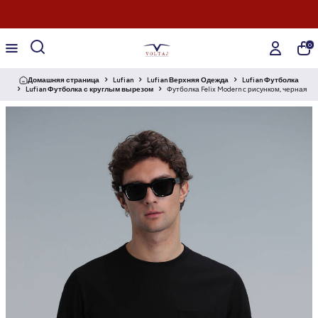
0
Домашняя страница
Lufian
Lufian Верхняя Одежда
Lufian Футболка
Lufian Футболка с круглым вырезом
Футболка Felix Modern с рисунком, черная