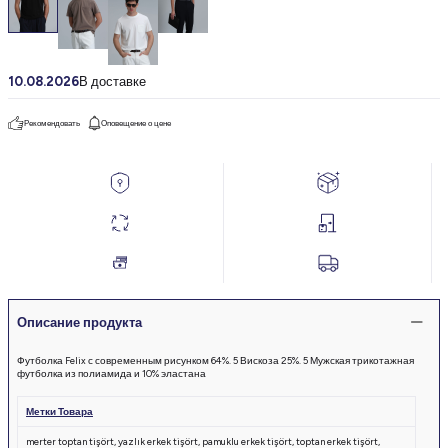
10.08.2026
В доставке
Рекомендовать
Оповещение о цене
Описание продукта
Футболка Felix с современным рисунком 64%. 5 Вискоза 25%. 5 Мужская трикотажная
футболка из полиамида и 10% эластана
Метки Товара
merter toptan tişört
,
yazlık erkek tişört
,
pamuklu erkek tişört
,
toptan erkek tişört
,