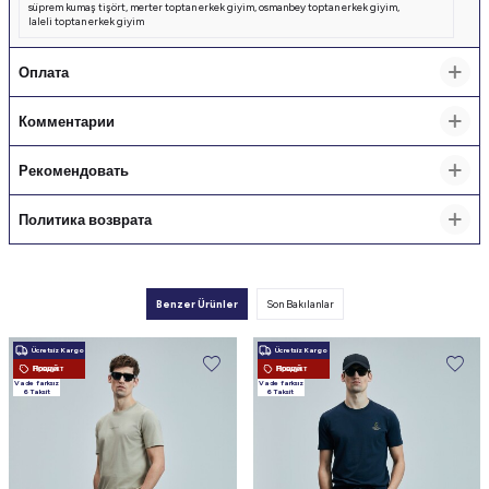
süprem kumaş tişört
,
merter toptan erkek giyim
,
osmanbey toptan erkek giyim
,
laleli toptan erkek giyim
Оплата
Комментарии
Рекомендовать
Политика возврата
Benzer Ürünler
Son Bakılanlar
Ücretsiz Kargo
Ücretsiz Kargo
Новый Продукт
Новый Продукт
Vade farksız
Vade farksız
6 Taksit
6 Taksit