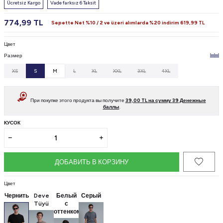
Ücretsiz Kargo
Vade farksız 6 Taksit
774,99
TL
Sepette Net %10 / 2 ve üzeri alımlarda %20 indirim
619,99
TL
Цвет
Размер
XS
S
M
L
XL
XXL
3XL
4XL
При покупке этого продукта вы получите
39,00
TL на сумму
39
Денежные
баллы
.
КУСОК
ДОБАВИТЬ В КОРЗИНУ
Цвет
Чернить
Deve
Белый
Серый
Tüyü
с
оттенком