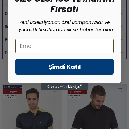
merter toptan erkek giyim
,
osmanbey toptan erkek giyim
,
laleli toptan erkek giyim
Fırsatı
Оплата
Yeni koleksiyonlar, özel kampanyalar ve
Комментарии
ayrıcalıklı fırsatlardan ilk siz haberdar olun.
Рекомендовать
Email
Политика возврата
Şimdi Katıl
Benzer Ürünler
Son Bakılanlar
Ücretsiz Kargo
Ücretsiz Kargo
Новый Продукт
Новый Продукт
Vade farksız
Vade farksız
6 Taksit
6 Taksit