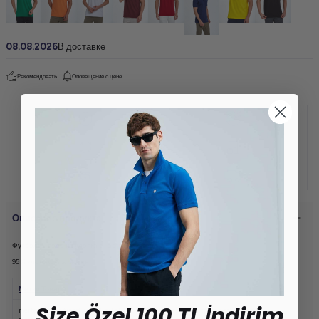
08.08.2026
В доставке
Рекомендовать
Оповещение о цене
Описание продукта
Футболка-поло из хлопка с частичным окрашиванием
95 % хлопок
5 % эластан
Метки Товара
Size Özel 100 TL İndirim
merter toptan tişört
,
yazlık erkek tişört
,
pike kumaş tişört
,
toptan erkek tişört
,