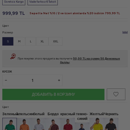
Ücretsiz Kargo
Vade farksız 6 Taksit
999,99
TL
Sepette Net %10 / 2 ve üzeri alımlarda %20 indirim
799,99
TL
Цвет
Размер
S
M
L
XL
XXL
При покупке этого продукта вы получите
50,00
TL на сумму
50
Денежные
баллы
.
КУСОК
ДОБАВИТЬ В КОРЗИНУ
Цвет
Зеленый
апельсин
белый
Бордо
красный
темно-
Желтый
Чернить
синий