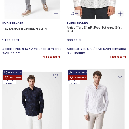
+2
BORIS BECKER
BORIS BECKER
Arrigo Micro Slim Fit Floral Patterned Shirt
New Khaki Color Cotton Linen Shirt
Gold
1,499.99
TL
999.99
TL
Sepette Net %10 / 2 ve üzeri alımlarda
Sepette Net %10 / 2 ve üzeri alımlarda
%20 indirim
%20 indirim
1,199.99
TL
799.99
TL
Ücretsiz Kargo
Ücretsiz Kargo
New Product
New Product
Vade farksız
Vade farksız
6 Taksit
6 Taksit