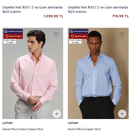
Sepette Net %10 / 2 ve üzeri alımlarda
Sepette Net %10 / 2 ve üzeri alımlarda
%20 indirim
%20 indirim
1,039.99
TL
719.99
TL
Ücretsiz Kargo
Ücretsiz Kargo
New Product
New Product
Vade farksız
Vade farksız
6 Taksit
6 Taksit
LUFIAN
LUFIAN
Danıel Men's Smart Casual Shirt
Austin Men's Classic Shirt