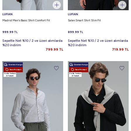
LUFIAN
LUFIAN
Madrid Men's Basic Shirt Comfort Fit
Salen Smart Shirt Slim Fit
999.99
TL
899.99
TL
Sepette Net %10 / 2 ve üzeri alımlarda
Sepette Net %10 / 2 ve üzeri alımlarda
%20 indirim
%20 indirim
799.99
TL
719.99
TL
Ücretsiz Kargo
Ücretsiz Kargo
New Product
New Product
Vade farksız
Vade farksız
6 Taksit
6 Taksit