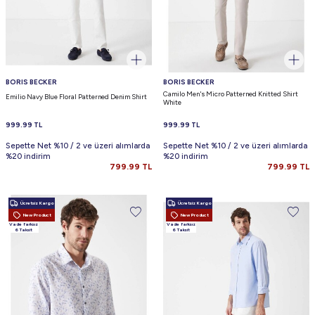
BORIS BECKER
BORIS BECKER
Camilo Men's Micro Patterned Knitted Shirt
Emilio Navy Blue Floral Patterned Denim Shirt
White
999.99
TL
999.99
TL
Sepette Net %10 / 2 ve üzeri alımlarda
Sepette Net %10 / 2 ve üzeri alımlarda
%20 indirim
%20 indirim
799.99
TL
799.99
TL
Ücretsiz Kargo
Ücretsiz Kargo
New Product
New Product
Vade farksız
Vade farksız
6 Taksit
6 Taksit