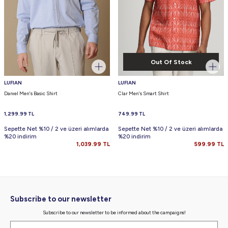
Out Of Stock
LUFIAN
LUFIAN
Danıel Men's Basic Shirt
Clar Men's Smart Shirt
1,299.99
TL
749.99
TL
Sepette Net %10 / 2 ve üzeri alımlarda
Sepette Net %10 / 2 ve üzeri alımlarda
%20 indirim
%20 indirim
1,039.99
TL
599.99
TL
Subscribe to our newsletter
Subscribe to our newsletter to be informed about the campaigns!