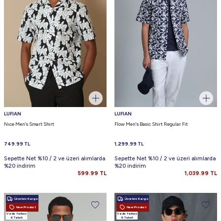
LUFIAN
LUFIAN
Nıce Men's Smart Shirt
Flow Men's Basic Shirt Regular Fit
749.99
TL
1,299.99
TL
Sepette Net %10 / 2 ve üzeri alımlarda
Sepette Net %10 / 2 ve üzeri alımlarda
%20 indirim
%20 indirim
599.99
TL
1,039.99
TL
Ücretsiz Kargo
Ücretsiz Kargo
New Product
New Product
Vade farksız
Vade farksız
6 Taksit
6 Taksit