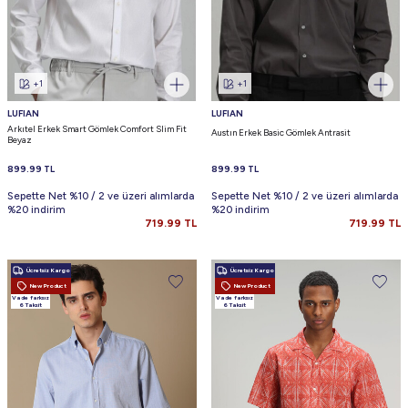
+1
+1
LUFIAN
LUFIAN
Arkıtel Erkek Smart Gömlek Comfort Slim Fit
Austın Erkek Basic Gömlek Antrasit
Beyaz
899.99
TL
899.99
TL
Sepette Net %10 / 2 ve üzeri alımlarda
Sepette Net %10 / 2 ve üzeri alımlarda
%20 indirim
%20 indirim
719.99
TL
719.99
TL
Ücretsiz Kargo
Ücretsiz Kargo
New Product
New Product
Vade farksız
Vade farksız
6 Taksit
6 Taksit