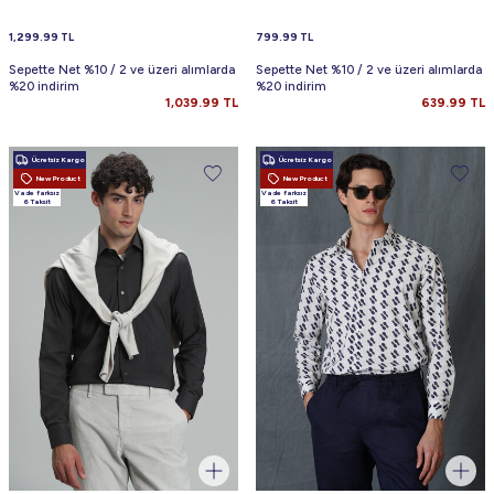
1,299.99
TL
799.99
TL
Sepette Net %10 / 2 ve üzeri alımlarda
Sepette Net %10 / 2 ve üzeri alımlarda
%20 indirim
%20 indirim
1,039.99
TL
639.99
TL
Ücretsiz Kargo
Ücretsiz Kargo
New Product
New Product
Vade farksız
Vade farksız
6 Taksit
6 Taksit