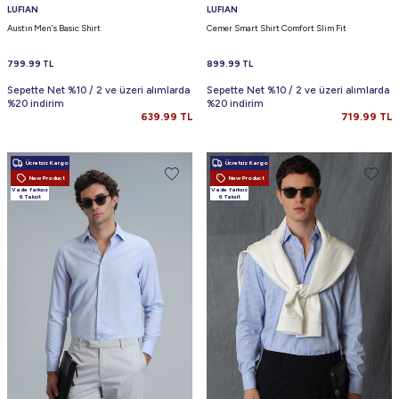
LUFIAN
LUFIAN
Austin Men's Basic Shirt
Cemer Smart Shirt Comfort Slim Fit
799.99
TL
899.99
TL
Sepette Net %10 / 2 ve üzeri alımlarda
Sepette Net %10 / 2 ve üzeri alımlarda
%20 indirim
%20 indirim
639.99
TL
719.99
TL
Ücretsiz Kargo
Ücretsiz Kargo
New Product
New Product
Vade farksız
Vade farksız
6 Taksit
6 Taksit