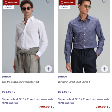
New Product
New Product
Vade farksız
Vade farksız
6 Taksit
6 Taksit
LUFIAN
LUFIAN
Line Men's Basic Shirt Comfort Fit
Benjamın Smart Shirt Slim Fit
999.99
TL
899.99
TL
Sepette Net %10 / 2 ve üzeri alımlarda
Sepette Net %10 / 2 ve üzeri alımlarda
%20 indirim
%20 indirim
799.99
TL
719.99
TL