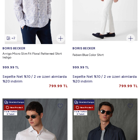
+2
BORIS BECKER
BORIS BECKER
Arrigo Micro Slim Fit Floral Patterned Shirt
Fabien Blue Color Shirt
Indigo
999.99
TL
999.99
TL
Sepette Net %10 / 2 ve üzeri alımlarda
Sepette Net %10 / 2 ve üzeri alımlarda
%20 indirim
%20 indirim
799.99
TL
799.99
TL
Ücretsiz Kargo
Ücretsiz Kargo
New Product
New Product
Vade farksız
Vade farksız
6 Taksit
6 Taksit