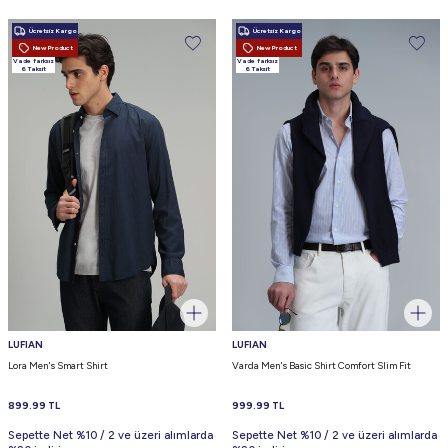
Ücretsiz Kargo
Ücretsiz Kargo
New Product
New Product
Vade farksız
Vade farksız
6 Taksit
6 Taksit
LUFIAN
LUFIAN
Lora Men's Smart Shirt
Varda Men's Basic Shirt Comfort Slim Fit
899.99
TL
999.99
TL
Sepette Net %10 / 2 ve üzeri alımlarda
Sepette Net %10 / 2 ve üzeri alımlarda