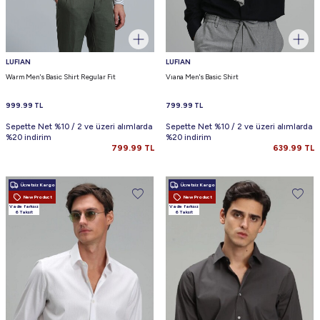
LUFIAN
LUFIAN
Warm Men's Basic Shirt Regular Fit
Vıana Men's Basic Shirt
999.99
TL
799.99
TL
Sepette Net %10 / 2 ve üzeri alımlarda
Sepette Net %10 / 2 ve üzeri alımlarda
%20 indirim
%20 indirim
799.99
TL
639.99
TL
Ücretsiz Kargo
Ücretsiz Kargo
New Product
New Product
Vade farksız
Vade farksız
6 Taksit
6 Taksit