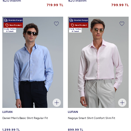
%20 indirim
%20 indirim
719.99
TL
799.99
TL
Ücretsiz Kargo
Ücretsiz Kargo
New Product
New Product
Vade farksız
Vade farksız
6 Taksit
6 Taksit
LUFIAN
LUFIAN
Daniel Men's Basic Shirt Regular Fit
Nagoya Smart Shirt Comfort Slim Fit
1,299.99
TL
899.99
TL