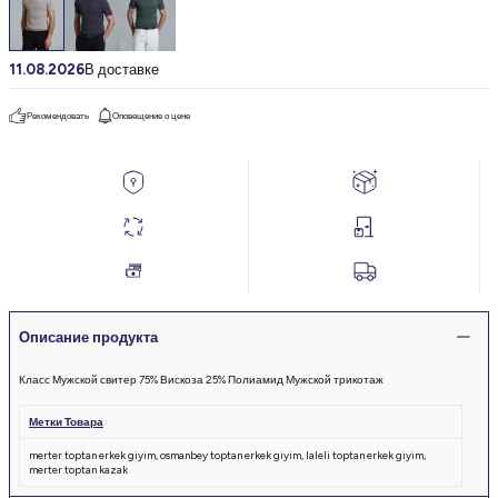
11.08.2026
В доставке
Рекомендовать
Оповещение о цене
Описание продукта
Класс Мужской свитер 75% Вискоза 25% Полиамид Мужской трикотаж
Метки Товара
merter toptan erkek giyim
,
osmanbey toptan erkek giyim
,
laleli toptan erkek giyim
,
merter toptan kazak