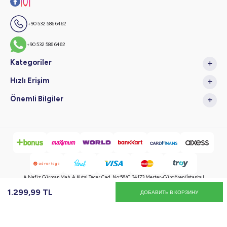
+90 532 586 6462
+90 532 586 6462
Kategoriler
Hızlı Erişim
Önemli Bilgiler
A.Nafiz Gürman Mah. A.Kutsi Tecer Cad. No:56/C 34173 Merter-Güngören/İstanbul
1.299,99
TL
ДОБАВИТЬ В КОРЗИНУ