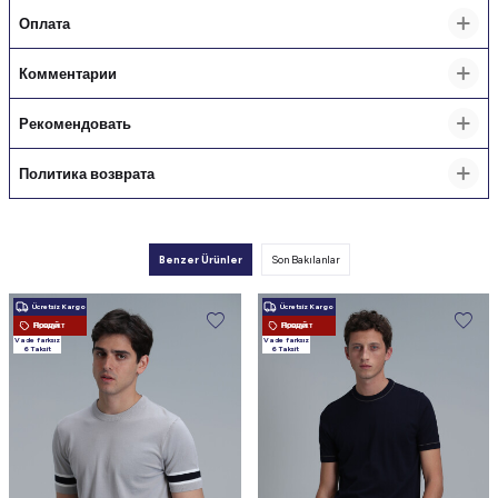
Оплата
Комментарии
Рекомендовать
Политика возврата
Benzer Ürünler
Son Bakılanlar
Ücretsiz Kargo
Ücretsiz Kargo
Новый Продукт
Новый Продукт
Vade farksız
Vade farksız
6 Taksit
6 Taksit