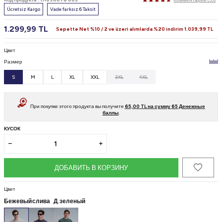
Ücretsiz Kargo
Vade farksız 6 Taksit
1.299,99
TL
Sepette Net %10 / 2 ve üzeri alımlarda %20 indirim
1.039,99
TL
Цвет
Размер
S
M
L
XL
XXL
3XL
4XL
При покупке этого продукта вы получите
65,00
TL на сумму
65
Денежные
баллы
.
КУСОК
ДОБАВИТЬ В КОРЗИНУ
Цвет
Бежевый
слива
Д.зеленый