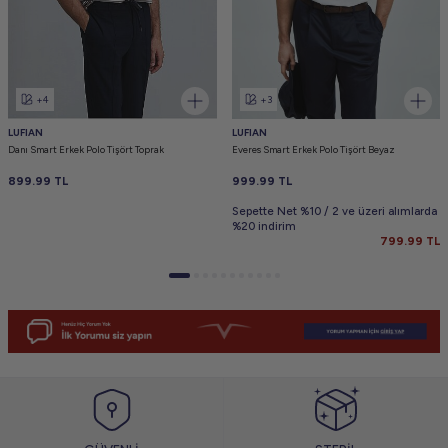
+4
+3
LUFIAN
LUFIAN
Danı Smart Erkek Polo Tişört Toprak
Everes Smart Erkek Polo Tişört Beyaz
899.99
TL
999.99
TL
Sepette Net %10 / 2 ve üzeri alımlarda
%20 indirim
799.99
TL