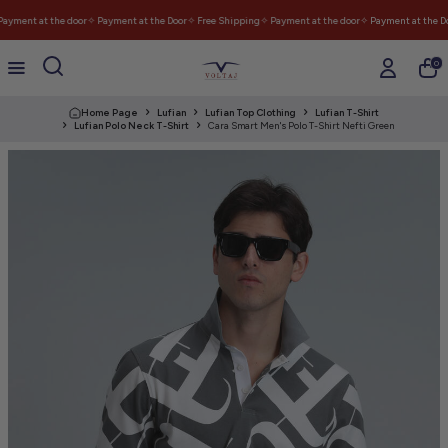
ayment at the door
✧ Payment at the Door
✧ Free Shipping
✧ Payment at the door
✧ Payment at the Do
0
Home Page
Lufian
Lufian Top Clothing
Lufian T-Shirt
Lufian Polo Neck T-Shirt
Cara Smart Men's Polo T-Shirt Nefti Green