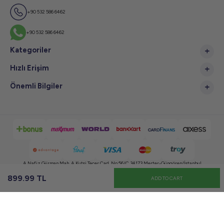
+90 532 586 6462
+90 532 586 6462
Kategoriler
Hızlı Erişim
Önemli Bilgiler
A.Nafiz Gürman Mah. A.Kutsi Tecer Cad. No:56/C 34173 Merter-Güngören/İstanbul
899.99
TL
ADD TO CART