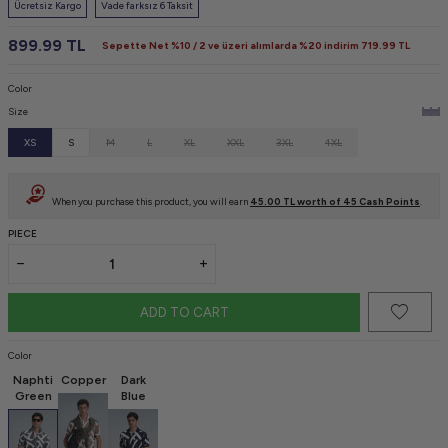
Ücretsiz Kargo
Vade farksız 6 Taksit
899.99
TL
Sepette Net %10 / 2 ve üzeri alımlarda %20 indirim
719.99
TL
Color
Size
XS
S
M
L
XL
XXL
3XL
4XL
When you purchase this product, you will earn
45.00
TL worth of
45
Cash Points
.
PIECE
ADD TO CART
Color
Naphti
Copper
Dark
Green
Blue