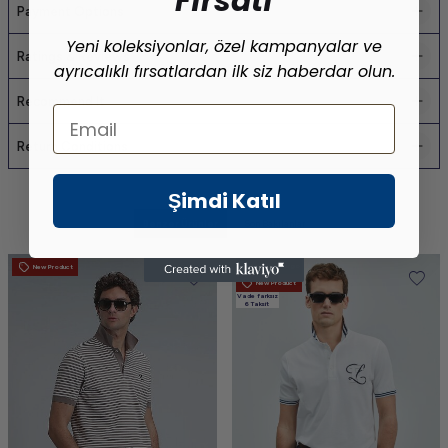
Fırsatı
Payment Options
Yeni koleksiyonlar, özel kampanyalar ve
Ratings & Reviews
ayrıcalıklı fırsatlardan ilk siz haberdar olun.
Recommend It
Email
Return Conditions
Şimdi Katıl
Benzer Ürünler
Son Bakılanlar
Ücretsiz Kargo
New Product
New Product
Vade farksız
6 Taksit