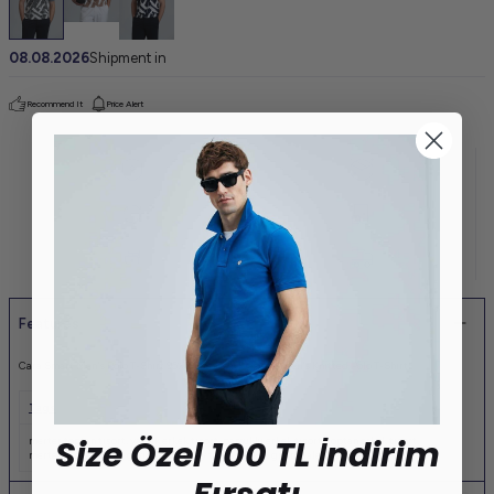
08.08.2026
Shipment in
Recommend It
Price Alert
Features
Cara Smart Men's Polo T-Shirt 95% Cotton 5% Elastane Men's Knitted Polo T-Shirt
Tags
Size Özel 100 TL İndirim
merter toptan tişört
,
yazlık erkek tişört
,
pamuklu erkek tişört
,
toptan erkek tişört
,
merter toptan erkek giyim
,
osmanbey toptan erkek giyim
,
laleli toptan erkek giyim