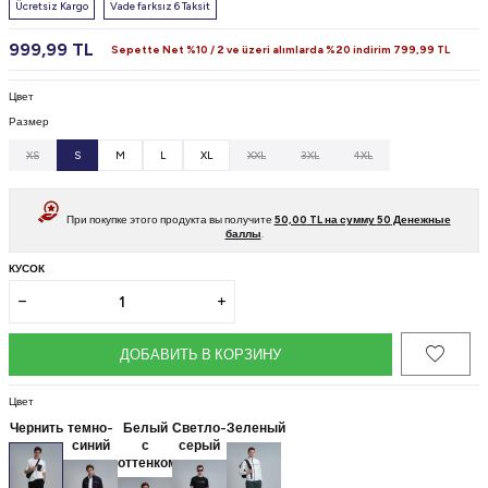
Ücretsiz Kargo
Vade farksız 6 Taksit
999,99
TL
Sepette Net %10 / 2 ve üzeri alımlarda %20 indirim
799,99
TL
Цвет
Размер
XS
S
M
L
XL
XXL
3XL
4XL
При покупке этого продукта вы получите
50,00
TL на сумму
50
Денежные
баллы
.
КУСОК
ДОБАВИТЬ В КОРЗИНУ
Цвет
Чернить
темно-
Белый
Светло-
Зеленый
синий
с
серый
оттенком