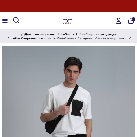
0
Домашняя страница
Lufian
Lufian Спортивная одежда
Lufian Спортивные штаны
Синий мужской спортивный костюм-шорты черный