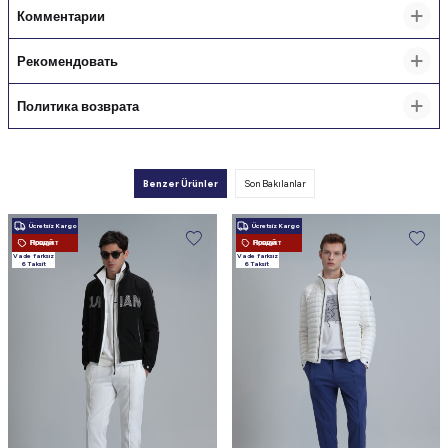
Комментарии
Рекомендовать
Политика возврата
Benzer Ürünler
Son Bakılanlar
Ücretsiz Kargo
Ücretsiz Kargo
Новый Продукт
Новый Продукт
Vade farksız
Vade farksız
6 Taksit
6 Taksit