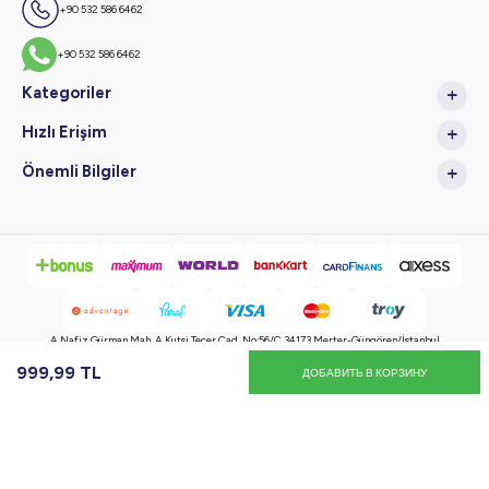
+90 532 586 6462
+90 532 586 6462
Kategoriler
Hızlı Erişim
Önemli Bilgiler
A.Nafiz Gürman Mah. A.Kutsi Tecer Cad. No:56/C 34173 Merter-Güngören/İstanbul
999,99
TL
ДОБАВИТЬ В КОРЗИНУ