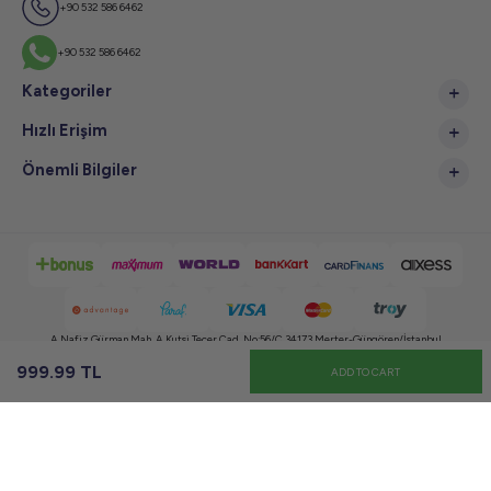
+90 532 586 6462
+90 532 586 6462
Kategoriler
Hızlı Erişim
Önemli Bilgiler
A.Nafiz Gürman Mah. A.Kutsi Tecer Cad. No:56/C 34173 Merter-Güngören/İstanbul
999.99
TL
ADD TO CART