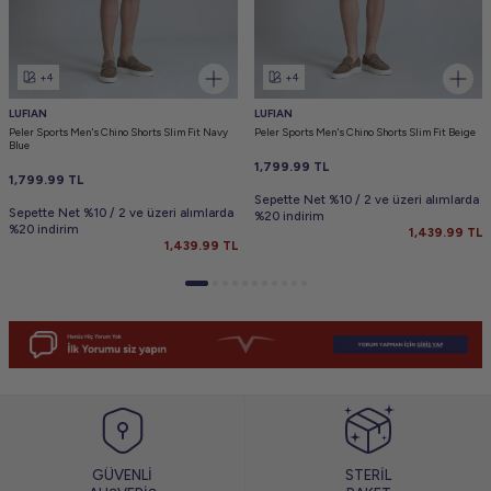
+4
+4
LUFIAN
LUFIAN
Peler Sports Men's Chino Shorts Slim Fit Navy
Peler Sports Men's Chino Shorts Slim Fit Beige
Blue
1,799.99
TL
1,799.99
TL
Sepette Net %10 / 2 ve üzeri alımlarda
Sepette Net %10 / 2 ve üzeri alımlarda
%20 indirim
%20 indirim
1,439.99
TL
1,439.99
TL
GÜVENLİ
STERİL