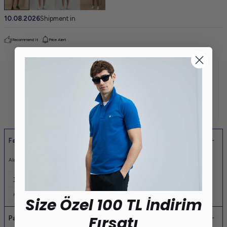
10.08.2026
Shipment in
Recommend It
Price Alert
Features
Aldor Men's Swim Short 80% Polyester 20% Cotton Men's Woven Swim Short
Tags
merter toptan erkek giyim
,
deniz şortu erkek
Size Özel 100 TL İndirim
Fırsatı
Payment Options