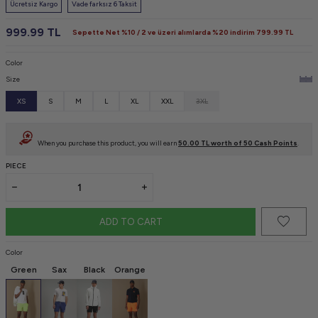
Ücretsiz Kargo
Vade farksız 6 Taksit
999.99
TL
Sepette Net %10 / 2 ve üzeri alımlarda %20 indirim
799.99
TL
Color
Size
XS
S
M
L
XL
XXL
3XL
When you purchase this product, you will earn
50.00
TL worth of
50
Cash Points
.
PIECE
ADD TO CART
Color
Green
Sax
Black
Orange