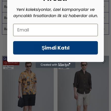
Ratings & Reviews
Yeni koleksiyonlar, özel kampanyalar ve
ayrıcalıklı fırsatlardan ilk siz haberdar olun.
Recommend It
Email
Return Conditions
Şimdi Katıl
Benzer Ürünler
Son Bakılanlar
Ücretsiz Kargo
Ücretsiz Kargo
New Product
New Product
Vade farksız
Vade farksız
6 Taksit
6 Taksit